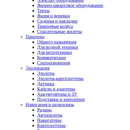
Электро- оборудование
Якорно-швартовое оборудование
Тенты
Якоря и веревки
Сиденья и накладки
Транцевые колёса
Спасательные жилеты
Прицепы
Общего назначения
Для водной техники
Для мототехники
Коммерческие
Спецназначения
Эхолокация
Эхолоты
Эхолоты-картплоттеры
Датчики
Кабели и адаптеры
Аккумуляторы и ЗУ
Подставки и крепления
Навигация и радиосвязь
Радары
Автопилоты
Навигаторы
Картплоттеры