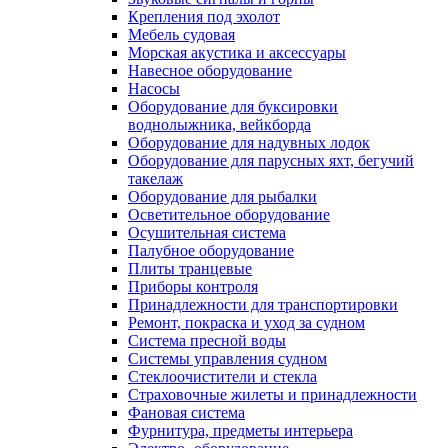
Крепления под эхолот
Мебель судовая
Морская акустика и аксессуары
Навесное оборудование
Насосы
Оборудование для буксировки
воднолыжника, вейкборда
Оборудование для надувных лодок
Оборудование для парусных яхт, бегучий
такелаж
Оборудование для рыбалки
Осветительное оборудование
Осушительная система
Палубное оборудование
Плиты транцевые
Приборы контроля
Принадлежности для транспортировки
Ремонт, покраска и уход за судном
Система пресной воды
Системы управления судном
Стеклоочистители и стекла
Страховочные жилеты и принадлежности
Фановая система
Фурнитура, предметы интерьера