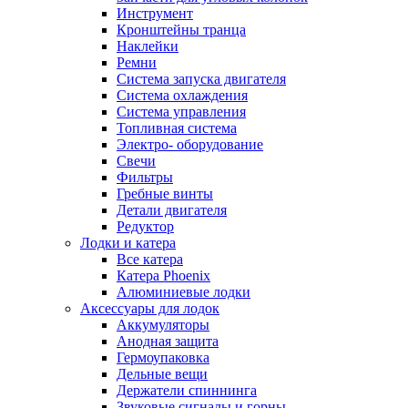
Инструмент
Кронштейны транца
Наклейки
Ремни
Система запуска двигателя
Система охлаждения
Система управления
Топливная система
Электро- оборудование
Свечи
Фильтры
Гребные винты
Детали двигателя
Редуктор
Лодки и катера
Все катера
Катера Phoenix
Алюминиевые лодки
Аксессуары для лодок
Аккумуляторы
Анодная защита
Гермоупаковка
Дельные вещи
Держатели спиннинга
Звуковые сигналы и горны