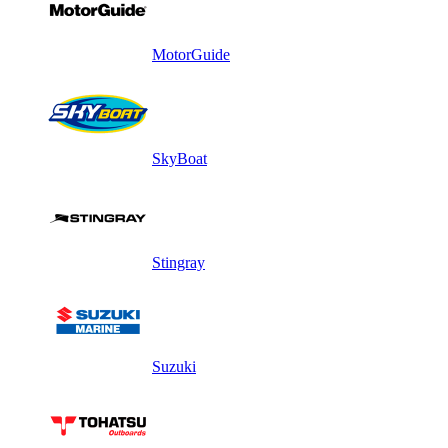
MotorGuide
SkyBoat
Stingray
Suzuki