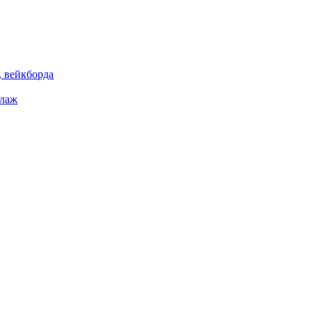
 вейкборда
елаж