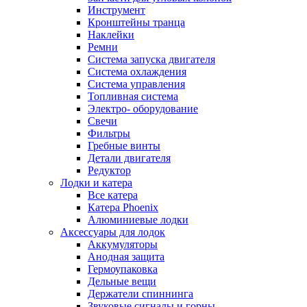
Инструмент
Кронштейны транца
Наклейки
Ремни
Система запуска двигателя
Система охлаждения
Система управления
Топливная система
Электро- оборудование
Свечи
Фильтры
Гребные винты
Детали двигателя
Редуктор
Лодки и катера
Все катера
Катера Phoenix
Алюминиевые лодки
Аксессуары для лодок
Аккумуляторы
Анодная защита
Гермоупаковка
Дельные вещи
Держатели спиннинга
Звуковые сигналы и горны