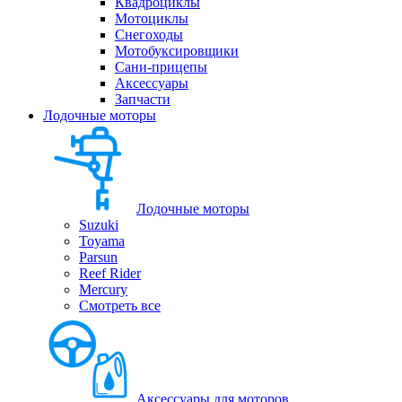
Квадроциклы
Мотоциклы
Снегоходы
Мотобуксировщики
Сани-прицепы
Аксессуары
Запчасти
Лодочные моторы
Лодочные моторы
Suzuki
Toyama
Parsun
Reef Rider
Mercury
Смотреть все
Аксессуары для моторов