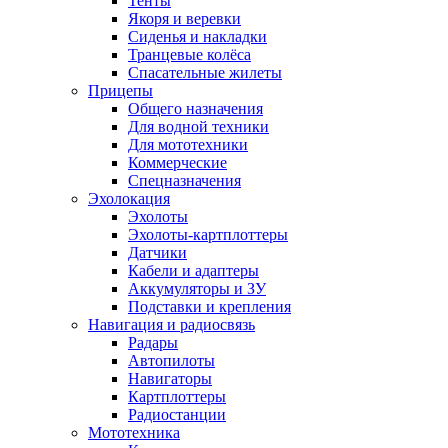
Тенты
Якоря и веревки
Сиденья и накладки
Транцевые колёса
Спасательные жилеты
Прицепы
Общего назначения
Для водной техники
Для мототехники
Коммерческие
Спецназначения
Эхолокация
Эхолоты
Эхолоты-картплоттеры
Датчики
Кабели и адаптеры
Аккумуляторы и ЗУ
Подставки и крепления
Навигация и радиосвязь
Радары
Автопилоты
Навигаторы
Картплоттеры
Радиостанции
Мототехника