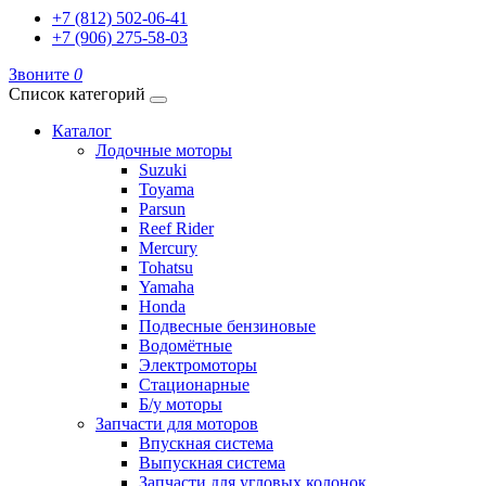
+7 (812) 502-06-41
+7 (906) 275-58-03
Звоните
0
Список категорий
Каталог
Лодочные моторы
Suzuki
Toyama
Parsun
Reef Rider
Mercury
Tohatsu
Yamaha
Honda
Подвесные бензиновые
Водомётные
Электромоторы
Стационарные
Б/у моторы
Запчасти для моторов
Впускная система
Выпускная система
Запчасти для угловых колонок