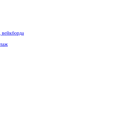
 вейкборда
елаж