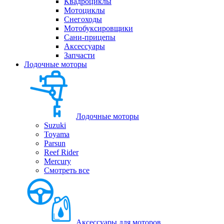
Квадроциклы
Мотоциклы
Снегоходы
Мотобуксировщики
Сани-прицепы
Аксессуары
Запчасти
Лодочные моторы
Лодочные моторы
Suzuki
Toyama
Parsun
Reef Rider
Mercury
Смотреть все
Аксессуары для моторов