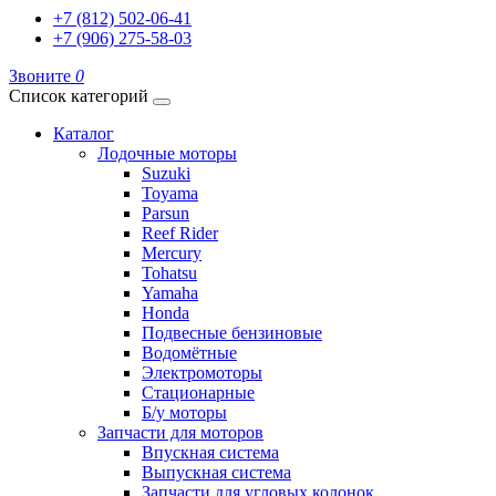
+7 (812) 502-06-41
+7 (906) 275-58-03
Звоните
0
Список категорий
Каталог
Лодочные моторы
Suzuki
Toyama
Parsun
Reef Rider
Mercury
Tohatsu
Yamaha
Honda
Подвесные бензиновые
Водомётные
Электромоторы
Стационарные
Б/у моторы
Запчасти для моторов
Впускная система
Выпускная система
Запчасти для угловых колонок