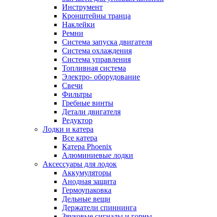
Инструмент
Кронштейны транца
Наклейки
Ремни
Система запуска двигателя
Система охлаждения
Система управления
Топливная система
Электро- оборудование
Свечи
Фильтры
Гребные винты
Детали двигателя
Редуктор
Лодки и катера
Все катера
Катера Phoenix
Алюминиевые лодки
Аксессуары для лодок
Аккумуляторы
Анодная защита
Гермоупаковка
Дельные вещи
Держатели спиннинга
Звуковые сигналы и горны