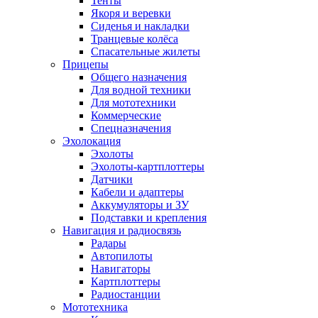
Тенты
Якоря и веревки
Сиденья и накладки
Транцевые колёса
Спасательные жилеты
Прицепы
Общего назначения
Для водной техники
Для мототехники
Коммерческие
Спецназначения
Эхолокация
Эхолоты
Эхолоты-картплоттеры
Датчики
Кабели и адаптеры
Аккумуляторы и ЗУ
Подставки и крепления
Навигация и радиосвязь
Радары
Автопилоты
Навигаторы
Картплоттеры
Радиостанции
Мототехника