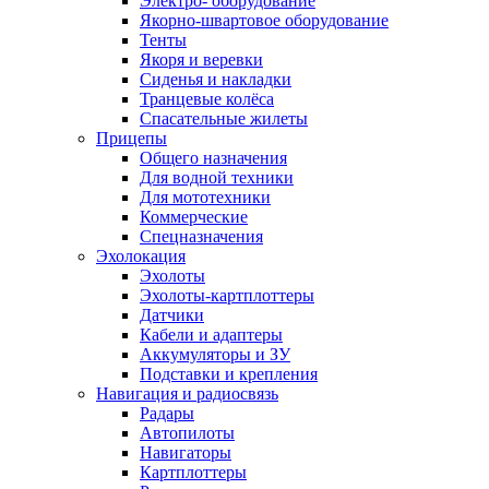
Электро- оборудование
Якорно-швартовое оборудование
Тенты
Якоря и веревки
Сиденья и накладки
Транцевые колёса
Спасательные жилеты
Прицепы
Общего назначения
Для водной техники
Для мототехники
Коммерческие
Спецназначения
Эхолокация
Эхолоты
Эхолоты-картплоттеры
Датчики
Кабели и адаптеры
Аккумуляторы и ЗУ
Подставки и крепления
Навигация и радиосвязь
Радары
Автопилоты
Навигаторы
Картплоттеры