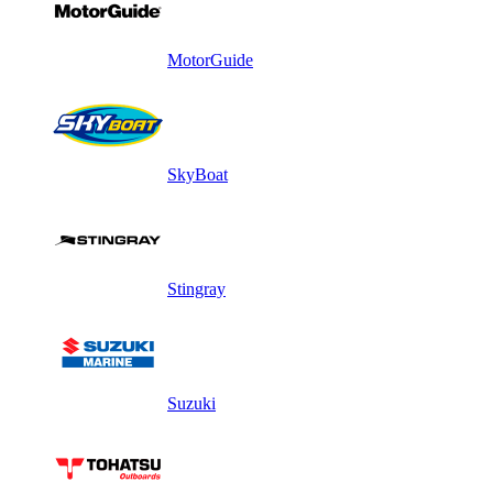
MotorGuide
SkyBoat
Stingray
Suzuki