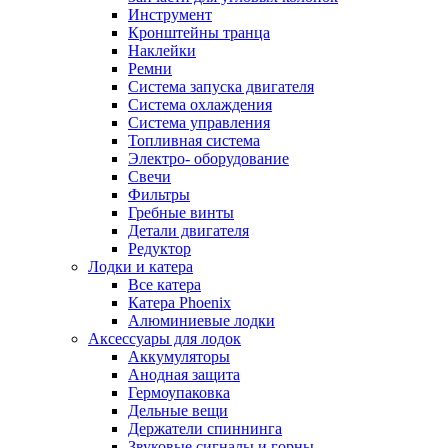
Инструмент
Кронштейны транца
Наклейки
Ремни
Система запуска двигателя
Система охлаждения
Система управления
Топливная система
Электро- оборудование
Свечи
Фильтры
Гребные винты
Детали двигателя
Редуктор
Лодки и катера
Все катера
Катера Phoenix
Алюминиевые лодки
Аксессуары для лодок
Аккумуляторы
Анодная защита
Гермоупаковка
Дельные вещи
Держатели спиннинга
Звуковые сигналы и горны