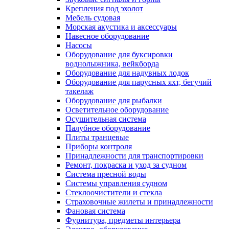
Крепления под эхолот
Мебель судовая
Морская акустика и аксессуары
Навесное оборудование
Насосы
Оборудование для буксировки
воднолыжника, вейкборда
Оборудование для надувных лодок
Оборудование для парусных яхт, бегучий
такелаж
Оборудование для рыбалки
Осветительное оборудование
Осушительная система
Палубное оборудование
Плиты транцевые
Приборы контроля
Принадлежности для транспортировки
Ремонт, покраска и уход за судном
Система пресной воды
Системы управления судном
Стеклоочистители и стекла
Страховочные жилеты и принадлежности
Фановая система
Фурнитура, предметы интерьера