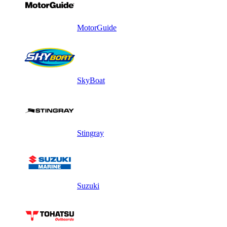
MotorGuide
SkyBoat
Stingray
Suzuki