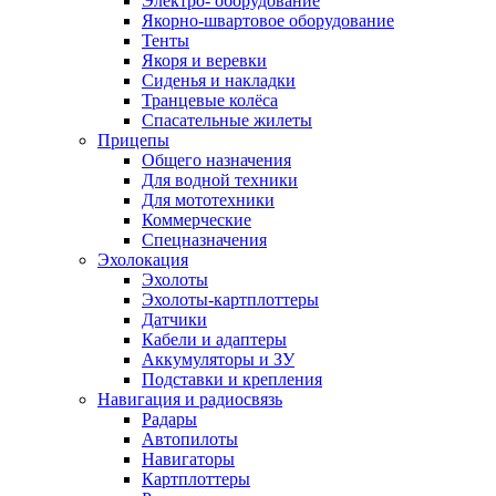
Электро- оборудование
Якорно-швартовое оборудование
Тенты
Якоря и веревки
Сиденья и накладки
Транцевые колёса
Спасательные жилеты
Прицепы
Общего назначения
Для водной техники
Для мототехники
Коммерческие
Спецназначения
Эхолокация
Эхолоты
Эхолоты-картплоттеры
Датчики
Кабели и адаптеры
Аккумуляторы и ЗУ
Подставки и крепления
Навигация и радиосвязь
Радары
Автопилоты
Навигаторы
Картплоттеры