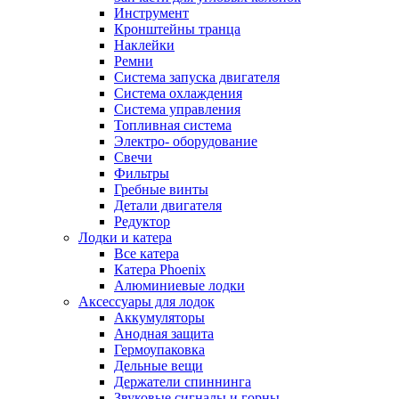
Инструмент
Кронштейны транца
Наклейки
Ремни
Система запуска двигателя
Система охлаждения
Система управления
Топливная система
Электро- оборудование
Свечи
Фильтры
Гребные винты
Детали двигателя
Редуктор
Лодки и катера
Все катера
Катера Phoenix
Алюминиевые лодки
Аксессуары для лодок
Аккумуляторы
Анодная защита
Гермоупаковка
Дельные вещи
Держатели спиннинга
Звуковые сигналы и горны