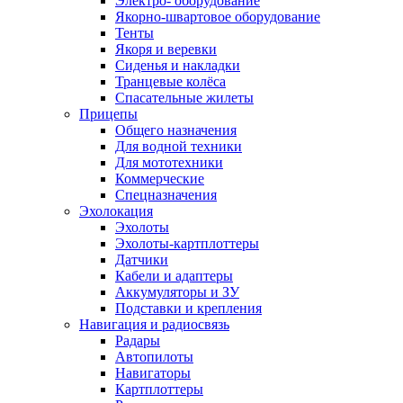
Электро- оборудование
Якорно-швартовое оборудование
Тенты
Якоря и веревки
Сиденья и накладки
Транцевые колёса
Спасательные жилеты
Прицепы
Общего назначения
Для водной техники
Для мототехники
Коммерческие
Спецназначения
Эхолокация
Эхолоты
Эхолоты-картплоттеры
Датчики
Кабели и адаптеры
Аккумуляторы и ЗУ
Подставки и крепления
Навигация и радиосвязь
Радары
Автопилоты
Навигаторы
Картплоттеры