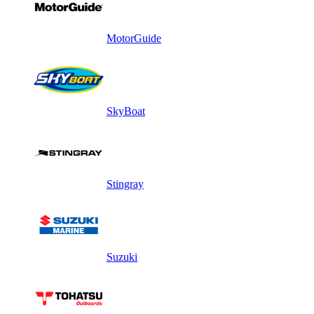
MotorGuide
SkyBoat
Stingray
Suzuki