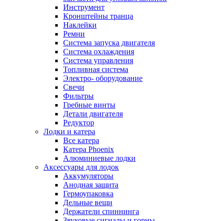
Инструмент
Кронштейны транца
Наклейки
Ремни
Система запуска двигателя
Система охлаждения
Система управления
Топливная система
Электро- оборудование
Свечи
Фильтры
Гребные винты
Детали двигателя
Редуктор
Лодки и катера
Все катера
Катера Phoenix
Алюминиевые лодки
Аксессуары для лодок
Аккумуляторы
Анодная защита
Гермоупаковка
Дельные вещи
Держатели спиннинга
Звуковые сигналы и горны