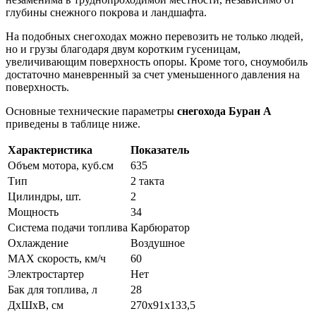
глубины снежного покрова и ландшафта.
На подобных снегоходах можно перевозить не только людей,
но и грузы благодаря двум коротким гусеницам,
увеличивающим поверхность опоры. Кроме того, сноумобиль
достаточно маневренный за счет уменьшенного давления на
поверхность.
Основные технические параметры
снегохода Буран А
приведены в таблице ниже.
Характеристика
Показатель
Объем мотора, куб.см
635
Тип
2 такта
Цилиндры, шт.
2
Мощность
34
Система подачи топлива
Карбюратор
Охлаждение
Воздушное
МАХ скорость, км/ч
60
Электростартер
Нет
Бак для топлива, л
28
ДхШхВ, см
270х91х133,5