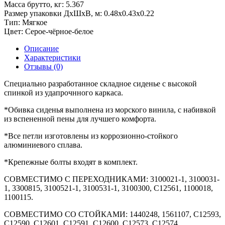
Масса брутто, кг:
5.367
Размер упаковки ДхШхВ, м:
0.48x0.43x0.22
Тип:
Мягкое
Цвет:
Серое-чёрное-белое
Описание
Характеристики
Отзывы (0)
Специально разработанное складное сиденье с высокой
спинкой из удапрочнного каркаса.
*Обивка сиденья выполнена из морского винила, с набивкой
из вспененной пены для лучшего комфорта.
*Все петли изготовлены из коррозионно-стойкого
алюминиевого сплава.
*Крепежные болты входят в комплект.
СОВМЕСТИМО С ПЕРЕХОДНИКАМИ: 3100021-1, 3100031-
1, 3300815, 3100521-1, 3100531-1, 3100300, C12561, 1100018,
1100115.
СОВМЕСТИМО СО СТОЙКАМИ: 1440248, 1561107, C12593,
C12590, C12601, C12591, C12600, C12573, C12574.