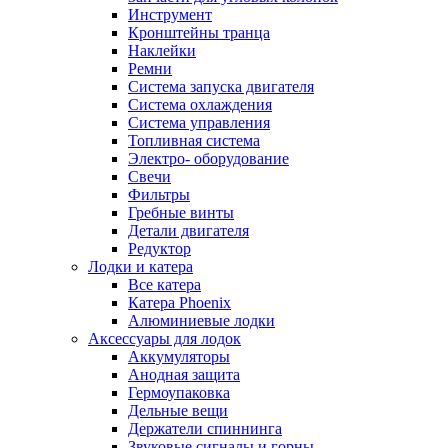
Инструмент
Кронштейны транца
Наклейки
Ремни
Система запуска двигателя
Система охлаждения
Система управления
Топливная система
Электро- оборудование
Свечи
Фильтры
Гребные винты
Детали двигателя
Редуктор
Лодки и катера
Все катера
Катера Phoenix
Алюминиевые лодки
Аксессуары для лодок
Аккумуляторы
Анодная защита
Гермоупаковка
Дельные вещи
Держатели спиннинга
Звуковые сигналы и горны