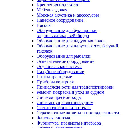
Крепления под эхолот
Мебель судовая
Морская акустика и аксессуары
Навесное оборудование
Насосы
Оборудование для буксировки
воднолыжника, вейкборда
Оборудование для надувных лодок
Оборудование для парусных яхт, бегучий
такелаж
Оборудование для рыбалки
Осветительное оборудование
Осушительная система
Палубное оборудование
Плиты транцевые
Приборы контроля
Принадлежности для транспортировки
Ремонт, покраска и уход за судном
Система пресной воды
Системы управления судном
Стеклоочистители и стекла
Страховочные жилеты и принадлежности
Фановая система
Фурнитура, предметы интерьера