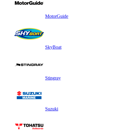
MotorGuide
SkyBoat
Stingray
Suzuki