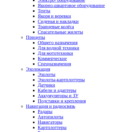
Электро- оборудование
Якорно-швартовое оборудование
Тенты
Якоря и веревки
Сиденья и накладки
Транцевые колёса
Спасательные жилеты
Прицепы
Общего назначения
Для водной техники
Для мототехники
Коммерческие
Спецназначения
Эхолокация
Эхолоты
Эхолоты-картплоттеры
Датчики
Кабели и адаптеры
Аккумуляторы и ЗУ
Подставки и крепления
Навигация и радиосвязь
Радары
Автопилоты
Навигаторы
Картплоттеры