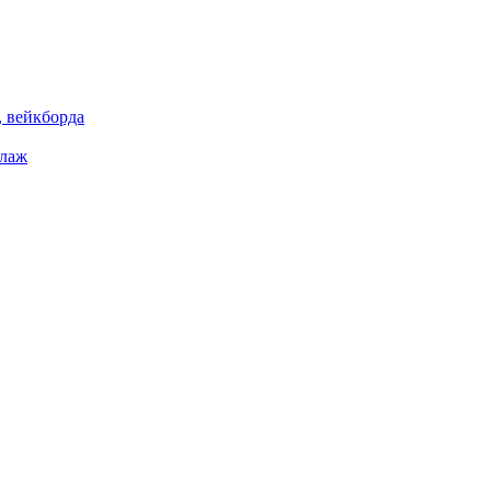
 вейкборда
елаж