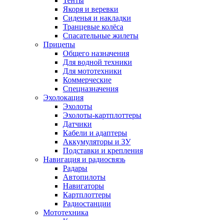
Тенты
Якоря и веревки
Сиденья и накладки
Транцевые колёса
Спасательные жилеты
Прицепы
Общего назначения
Для водной техники
Для мототехники
Коммерческие
Спецназначения
Эхолокация
Эхолоты
Эхолоты-картплоттеры
Датчики
Кабели и адаптеры
Аккумуляторы и ЗУ
Подставки и крепления
Навигация и радиосвязь
Радары
Автопилоты
Навигаторы
Картплоттеры
Радиостанции
Мототехника