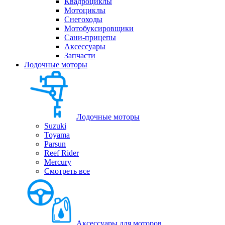
Квадроциклы
Мотоциклы
Снегоходы
Мотобуксировщики
Сани-прицепы
Аксессуары
Запчасти
Лодочные моторы
Лодочные моторы
Suzuki
Toyama
Parsun
Reef Rider
Mercury
Смотреть все
Аксессуары для моторов