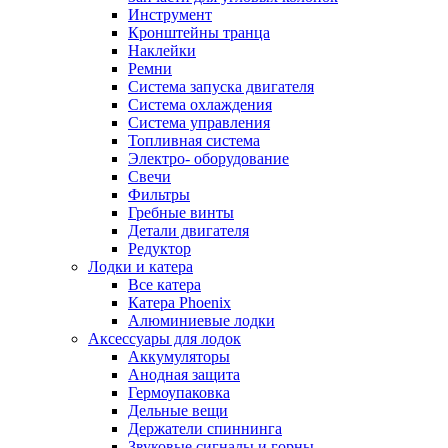
Инструмент
Кронштейны транца
Наклейки
Ремни
Система запуска двигателя
Система охлаждения
Система управления
Топливная система
Электро- оборудование
Свечи
Фильтры
Гребные винты
Детали двигателя
Редуктор
Лодки и катера
Все катера
Катера Phoenix
Алюминиевые лодки
Аксессуары для лодок
Аккумуляторы
Анодная защита
Гермоупаковка
Дельные вещи
Держатели спиннинга
Звуковые сигналы и горны