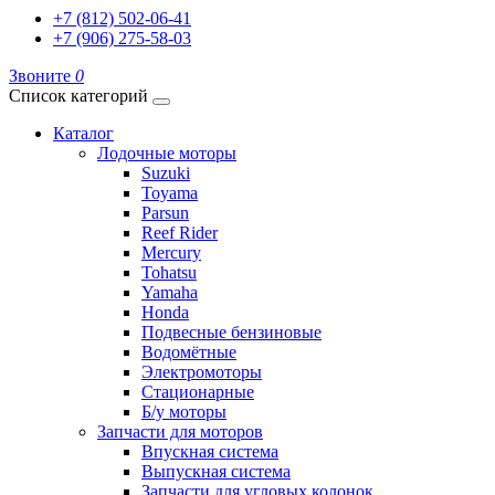
+7 (812) 502-06-41
+7 (906) 275-58-03
Звоните
0
Список категорий
Каталог
Лодочные моторы
Suzuki
Toyama
Parsun
Reef Rider
Mercury
Tohatsu
Yamaha
Honda
Подвесные бензиновые
Водомётные
Электромоторы
Стационарные
Б/у моторы
Запчасти для моторов
Впускная система
Выпускная система
Запчасти для угловых колонок