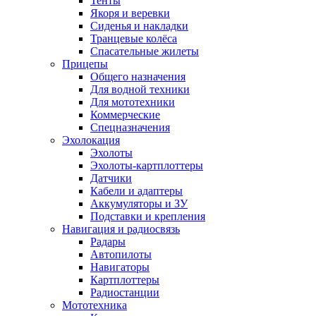
Тенты
Якоря и веревки
Сиденья и накладки
Транцевые колёса
Спасательные жилеты
Прицепы
Общего назначения
Для водной техники
Для мототехники
Коммерческие
Спецназначения
Эхолокация
Эхолоты
Эхолоты-картплоттеры
Датчики
Кабели и адаптеры
Аккумуляторы и ЗУ
Подставки и крепления
Навигация и радиосвязь
Радары
Автопилоты
Навигаторы
Картплоттеры
Радиостанции
Мототехника