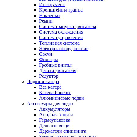
Инструмент
Кронштейны транца
Наклейки
Ремни
Система запуска двигателя
Система охлаждения
Система управления
Топливная система
Электро- оборудование
Свечи
Фильтры
Гребные винты
Детали двигателя
Редуктор
Лодки и катера
Все катера
Катера Phoenix
Алюминиевые лодки
Аксессуары для лодок
Аккумуляторы
Анодная защита
Гермоупаковка
Дельные вещи
Держатели спиннинга
Звуковые сигналы и горны