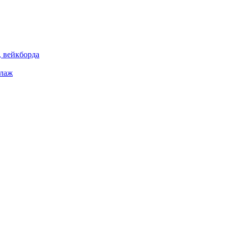
 вейкборда
елаж