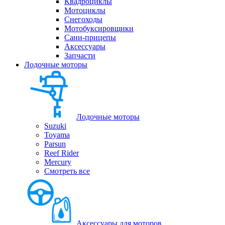
Квадроциклы
Мотоциклы
Снегоходы
Мотобуксировщики
Сани-прицепы
Аксессуары
Запчасти
Лодочные моторы
Лодочные моторы
Suzuki
Toyama
Parsun
Reef Rider
Mercury
Смотреть все
Аксессуары для моторов