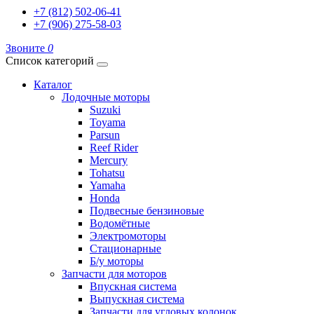
+7 (812) 502-06-41
+7 (906) 275-58-03
Звоните
0
Список категорий
Каталог
Лодочные моторы
Suzuki
Toyama
Parsun
Reef Rider
Mercury
Tohatsu
Yamaha
Honda
Подвесные бензиновые
Водомётные
Электромоторы
Стационарные
Б/у моторы
Запчасти для моторов
Впускная система
Выпускная система
Запчасти для угловых колонок