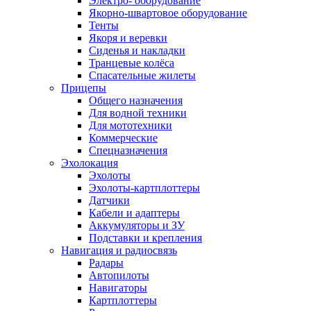
Электро- оборудование
Якорно-швартовое оборудование
Тенты
Якоря и веревки
Сиденья и накладки
Транцевые колёса
Спасательные жилеты
Прицепы
Общего назначения
Для водной техники
Для мототехники
Коммерческие
Спецназначения
Эхолокация
Эхолоты
Эхолоты-картплоттеры
Датчики
Кабели и адаптеры
Аккумуляторы и ЗУ
Подставки и крепления
Навигация и радиосвязь
Радары
Автопилоты
Навигаторы
Картплоттеры