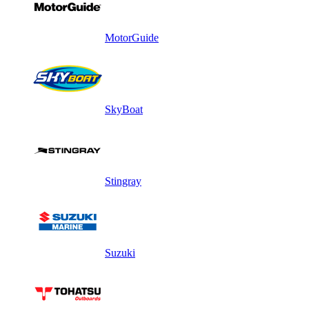
MotorGuide
SkyBoat
Stingray
Suzuki