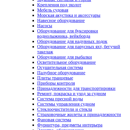
Крепления под эхолот
Мебель судовая
Морская акустика и аксессуары
Навесное оборудование
Насосы
Оборудование для буксировки
воднолыжника, вейкборда
Оборудование для надувных лодок
Оборудование для парусных яхт, бегучий
такелаж
Оборудование для рыбалки
Осветительное оборудование
Осушительная система
Палубное оборудование
Плиты транцевые
Приборы контроля
Принадлежности для транспортировки
Ремонт, покраска и уход за судном
Система пресной воды
Системы управления судном
Стеклоочистители и стекла
Страховочные жилеты и принадлежности
Фановая система
Фурнитура, предметы интерьера