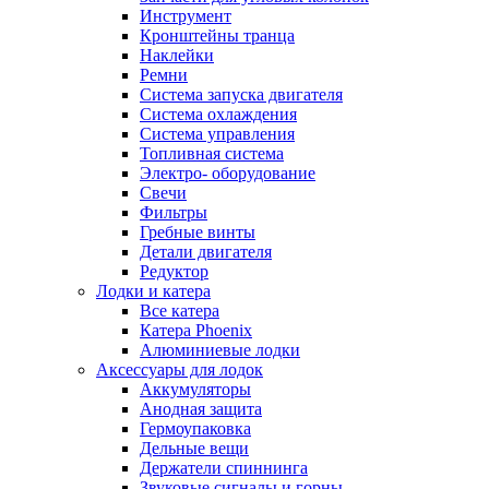
Инструмент
Кронштейны транца
Наклейки
Ремни
Система запуска двигателя
Система охлаждения
Система управления
Топливная система
Электро- оборудование
Свечи
Фильтры
Гребные винты
Детали двигателя
Редуктор
Лодки и катера
Все катера
Катера Phoenix
Алюминиевые лодки
Аксессуары для лодок
Аккумуляторы
Анодная защита
Гермоупаковка
Дельные вещи
Держатели спиннинга
Звуковые сигналы и горны