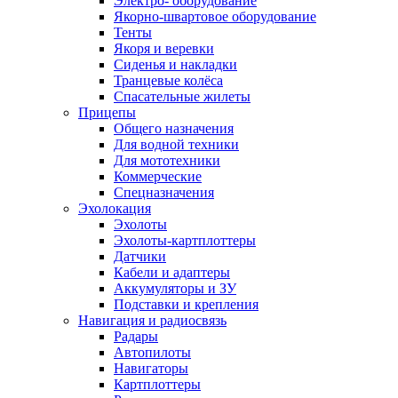
Электро- оборудование
Якорно-швартовое оборудование
Тенты
Якоря и веревки
Сиденья и накладки
Транцевые колёса
Спасательные жилеты
Прицепы
Общего назначения
Для водной техники
Для мототехники
Коммерческие
Спецназначения
Эхолокация
Эхолоты
Эхолоты-картплоттеры
Датчики
Кабели и адаптеры
Аккумуляторы и ЗУ
Подставки и крепления
Навигация и радиосвязь
Радары
Автопилоты
Навигаторы
Картплоттеры