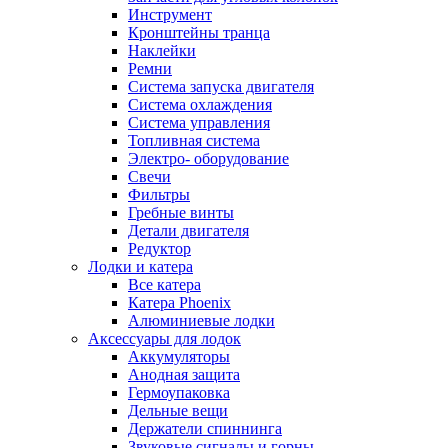
Инструмент
Кронштейны транца
Наклейки
Ремни
Система запуска двигателя
Система охлаждения
Система управления
Топливная система
Электро- оборудование
Свечи
Фильтры
Гребные винты
Детали двигателя
Редуктор
Лодки и катера
Все катера
Катера Phoenix
Алюминиевые лодки
Аксессуары для лодок
Аккумуляторы
Анодная защита
Гермоупаковка
Дельные вещи
Держатели спиннинга
Звуковые сигналы и горны