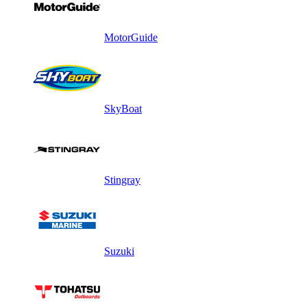
MotorGuide
SkyBoat
Stingray
Suzuki