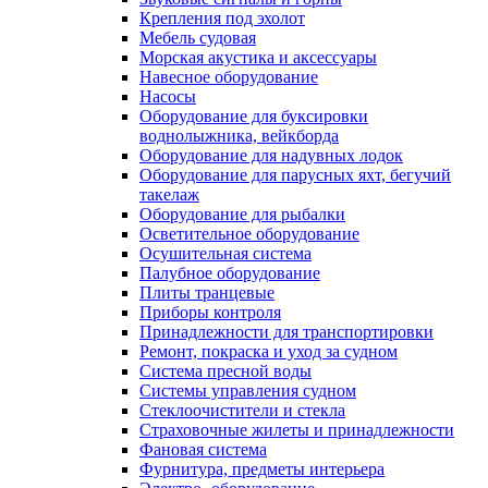
Крепления под эхолот
Мебель судовая
Морская акустика и аксессуары
Навесное оборудование
Насосы
Оборудование для буксировки
воднолыжника, вейкборда
Оборудование для надувных лодок
Оборудование для парусных яхт, бегучий
такелаж
Оборудование для рыбалки
Осветительное оборудование
Осушительная система
Палубное оборудование
Плиты транцевые
Приборы контроля
Принадлежности для транспортировки
Ремонт, покраска и уход за судном
Система пресной воды
Системы управления судном
Стеклоочистители и стекла
Страховочные жилеты и принадлежности
Фановая система
Фурнитура, предметы интерьера