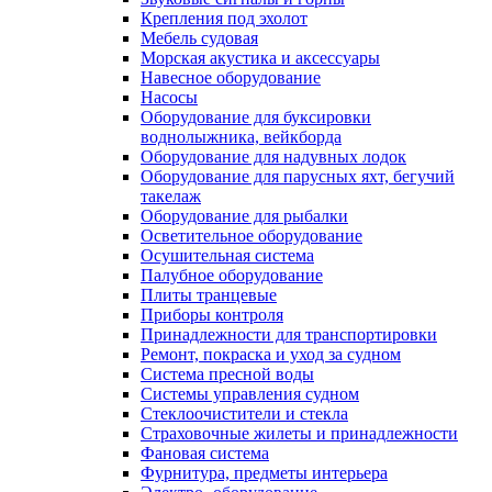
Крепления под эхолот
Мебель судовая
Морская акустика и аксессуары
Навесное оборудование
Насосы
Оборудование для буксировки
воднолыжника, вейкборда
Оборудование для надувных лодок
Оборудование для парусных яхт, бегучий
такелаж
Оборудование для рыбалки
Осветительное оборудование
Осушительная система
Палубное оборудование
Плиты транцевые
Приборы контроля
Принадлежности для транспортировки
Ремонт, покраска и уход за судном
Система пресной воды
Системы управления судном
Стеклоочистители и стекла
Страховочные жилеты и принадлежности
Фановая система
Фурнитура, предметы интерьера