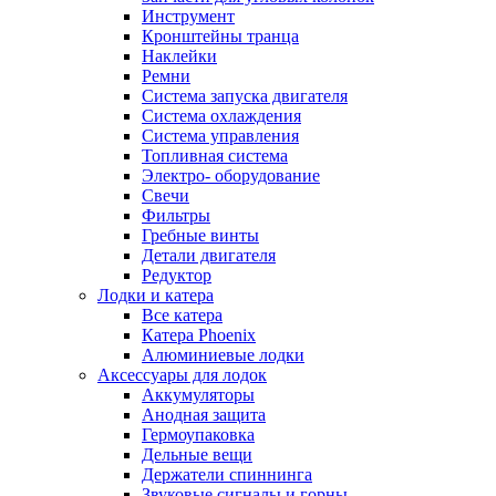
Инструмент
Кронштейны транца
Наклейки
Ремни
Система запуска двигателя
Система охлаждения
Система управления
Топливная система
Электро- оборудование
Свечи
Фильтры
Гребные винты
Детали двигателя
Редуктор
Лодки и катера
Все катера
Катера Phoenix
Алюминиевые лодки
Аксессуары для лодок
Аккумуляторы
Анодная защита
Гермоупаковка
Дельные вещи
Держатели спиннинга
Звуковые сигналы и горны