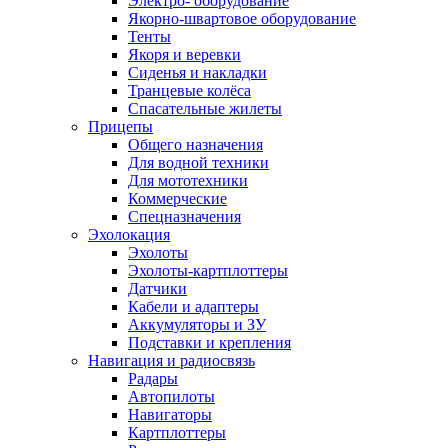
Электро- оборудование
Якорно-швартовое оборудование
Тенты
Якоря и веревки
Сиденья и накладки
Транцевые колёса
Спасательные жилеты
Прицепы
Общего назначения
Для водной техники
Для мототехники
Коммерческие
Спецназначения
Эхолокация
Эхолоты
Эхолоты-картплоттеры
Датчики
Кабели и адаптеры
Аккумуляторы и ЗУ
Подставки и крепления
Навигация и радиосвязь
Радары
Автопилоты
Навигаторы
Картплоттеры