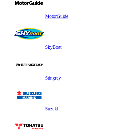
MotorGuide
SkyBoat
Stingray
Suzuki