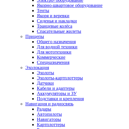
Электро- оборудование
Якорно-швартовое оборудование
Тенты
Якоря и веревки
Сиденья и накладки
Транцевые колёса
Спасательные жилеты
Прицепы
Общего назначения
Для водной техники
Для мототехники
Коммерческие
Спецназначения
Эхолокация
Эхолоты
Эхолоты-картплоттеры
Датчики
Кабели и адаптеры
Аккумуляторы и ЗУ
Подставки и крепления
Навигация и радиосвязь
Радары
Автопилоты
Навигаторы
Картплоттеры