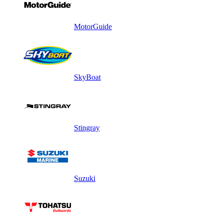
MotorGuide
SkyBoat
Stingray
Suzuki