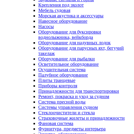
Крепления под эхолот
Мебель судовая
Морская акустика и аксессуары
Навесное оборудование
Насосы
Оборудование для буксировки
воднолыжника, вейкборда
Оборудование для надувных лодок
Оборудование для парусных яхт, бегучий
такелаж
Оборудование для рыбалки
Осветительное оборудование
Осушительная система
Палубное оборудование
Плиты транцевые
Приборы контроля
Принадлежности для транспортировки
Ремонт, покраска и уход за судном
Система пресной воды
Системы управления судном
Стеклоочистители и стекла
Страховочные жилеты и принадлежности
Фановая система
Фурнитура, предметы интерьера