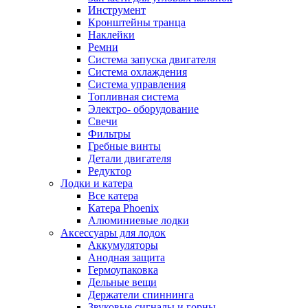
Инструмент
Кронштейны транца
Наклейки
Ремни
Система запуска двигателя
Система охлаждения
Система управления
Топливная система
Электро- оборудование
Свечи
Фильтры
Гребные винты
Детали двигателя
Редуктор
Лодки и катера
Все катера
Катера Phoenix
Алюминиевые лодки
Аксессуары для лодок
Аккумуляторы
Анодная защита
Гермоупаковка
Дельные вещи
Держатели спиннинга
Звуковые сигналы и горны