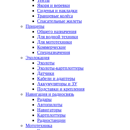
Тенты
Якоря и веревки
Сиденья и накладки
Транцевые колёса
Спасательные жилеты
Прицепы
Общего назначения
Для водной техники
Для мототехники
Коммерческие
Спецназначения
Эхолокация
Эхолоты
Эхолоты-картплоттеры
Датчики
Кабели и адаптеры
Аккумуляторы и ЗУ
Подставки и крепления
Навигация и радиосвязь
Радары
Автопилоты
Навигаторы
Картплоттеры
Радиостанции
Мототехника