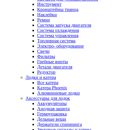
Инструмент
Кронштейны транца
Наклейки
Ремни
Система запуска двигателя
Система охлаждения
Система управления
Топливная система
Электро- оборудование
Свечи
Фильтры
Гребные винты
Детали двигателя
Редуктор
Лодки и катера
Все катера
Катера Phoenix
Алюминиевые лодки
Аксессуары для лодок
Аккумуляторы
Анодная защита
Гермоупаковка
Дельные вещи
Держатели спиннинга
Звуковые сигналы и горны