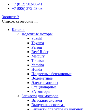
+7 (812) 502-06-41
+7 (906) 275-58-03
Звоните
0
Список категорий
Каталог
Лодочные моторы
Suzuki
Toyama
Parsun
Reef Rider
Mercury
Tohatsu
Yamaha
Honda
Подвесные бензиновые
Водомётные
Электромоторы
Стационарные
Б/у моторы
Запчасти для моторов
Впускная система
Выпускная система
Запчасти для угловых колонок