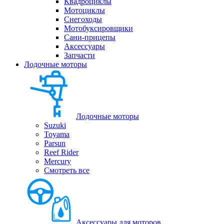
Квадроциклы
Мотоциклы
Снегоходы
Мотобуксировщики
Сани-прицепы
Аксессуары
Запчасти
Лодочные моторы
Лодочные моторы
Suzuki
Toyama
Parsun
Reef Rider
Mercury
Смотреть все
Аксессуары для моторов