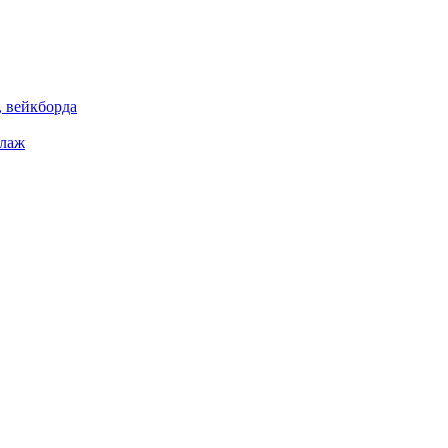
 вейкборда
елаж