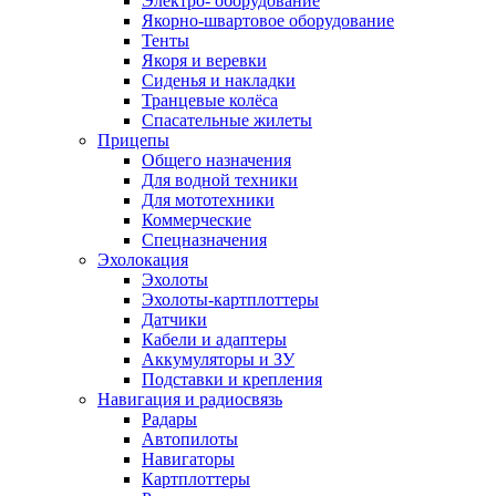
Электро- оборудование
Якорно-швартовое оборудование
Тенты
Якоря и веревки
Сиденья и накладки
Транцевые колёса
Спасательные жилеты
Прицепы
Общего назначения
Для водной техники
Для мототехники
Коммерческие
Спецназначения
Эхолокация
Эхолоты
Эхолоты-картплоттеры
Датчики
Кабели и адаптеры
Аккумуляторы и ЗУ
Подставки и крепления
Навигация и радиосвязь
Радары
Автопилоты
Навигаторы
Картплоттеры