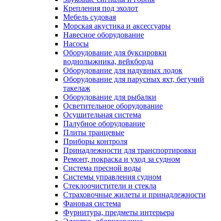
Крепления под эхолот
Мебель судовая
Морская акустика и аксессуары
Навесное оборудование
Насосы
Оборудование для буксировки
воднолыжника, вейкборда
Оборудование для надувных лодок
Оборудование для парусных яхт, бегучий
такелаж
Оборудование для рыбалки
Осветительное оборудование
Осушительная система
Палубное оборудование
Плиты транцевые
Приборы контроля
Принадлежности для транспортировки
Ремонт, покраска и уход за судном
Система пресной воды
Системы управления судном
Стеклоочистители и стекла
Страховочные жилеты и принадлежности
Фановая система
Фурнитура, предметы интерьера