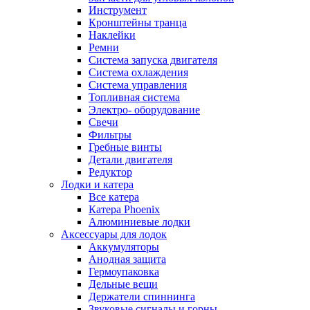
Инструмент
Кронштейны транца
Наклейки
Ремни
Система запуска двигателя
Система охлаждения
Система управления
Топливная система
Электро- оборудование
Свечи
Фильтры
Гребные винты
Детали двигателя
Редуктор
Лодки и катера
Все катера
Катера Phoenix
Алюминиевые лодки
Аксессуары для лодок
Аккумуляторы
Анодная защита
Гермоупаковка
Дельные вещи
Держатели спиннинга
Звуковые сигналы и горны