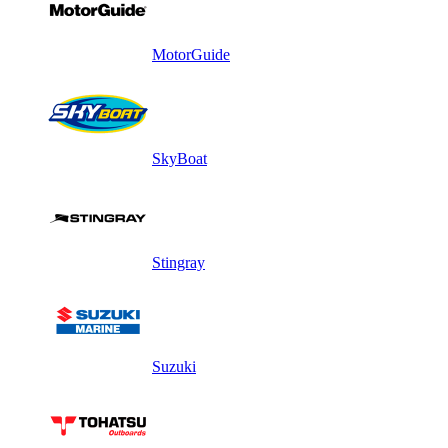
MotorGuide
SkyBoat
Stingray
Suzuki