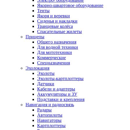
Электро- оборудование
Якорно-швартовое оборудование
Тенты
Якоря и веревки
Сиденья и накладки
Транцевые колёса
Спасательные жилеты
Прицепы
Общего назначения
Для водной техники
Для мототехники
Коммерческие
Спецназначения
Эхолокация
Эхолоты
Эхолоты-картплоттеры
Датчики
Кабели и адаптеры
Аккумуляторы и ЗУ
Подставки и крепления
Навигация и радиосвязь
Радары
Автопилоты
Навигаторы
Картплоттеры