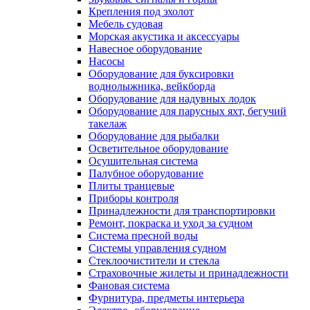
Крепления под эхолот
Мебель судовая
Морская акустика и аксессуары
Навесное оборудование
Насосы
Оборудование для буксировки
воднолыжника, вейкборда
Оборудование для надувных лодок
Оборудование для парусных яхт, бегучий
такелаж
Оборудование для рыбалки
Осветительное оборудование
Осушительная система
Палубное оборудование
Плиты транцевые
Приборы контроля
Принадлежности для транспортировки
Ремонт, покраска и уход за судном
Система пресной воды
Системы управления судном
Стеклоочистители и стекла
Страховочные жилеты и принадлежности
Фановая система
Фурнитура, предметы интерьера