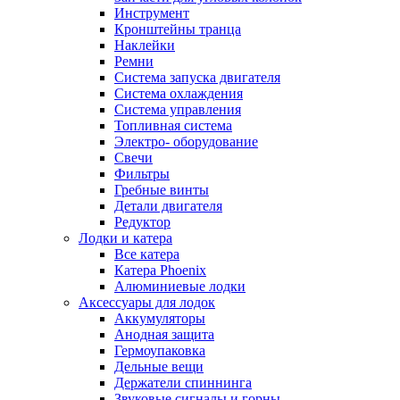
Инструмент
Кронштейны транца
Наклейки
Ремни
Система запуска двигателя
Система охлаждения
Система управления
Топливная система
Электро- оборудование
Свечи
Фильтры
Гребные винты
Детали двигателя
Редуктор
Лодки и катера
Все катера
Катера Phoenix
Алюминиевые лодки
Аксессуары для лодок
Аккумуляторы
Анодная защита
Гермоупаковка
Дельные вещи
Держатели спиннинга
Звуковые сигналы и горны