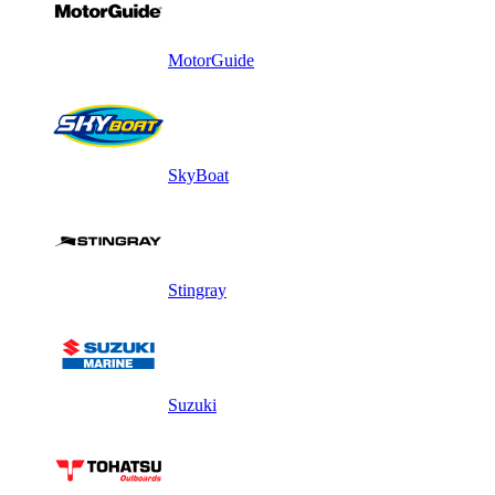
MotorGuide
SkyBoat
Stingray
Suzuki