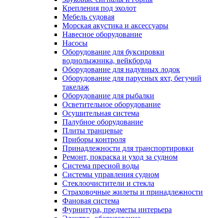
Крепления под эхолот
Мебель судовая
Морская акустика и аксессуары
Навесное оборудование
Насосы
Оборудование для буксировки
воднолыжника, вейкборда
Оборудование для надувных лодок
Оборудование для парусных яхт, бегучий
такелаж
Оборудование для рыбалки
Осветительное оборудование
Осушительная система
Палубное оборудование
Плиты транцевые
Приборы контроля
Принадлежности для транспортировки
Ремонт, покраска и уход за судном
Система пресной воды
Системы управления судном
Стеклоочистители и стекла
Страховочные жилеты и принадлежности
Фановая система
Фурнитура, предметы интерьера