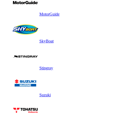
MotorGuide
SkyBoat
Stingray
Suzuki