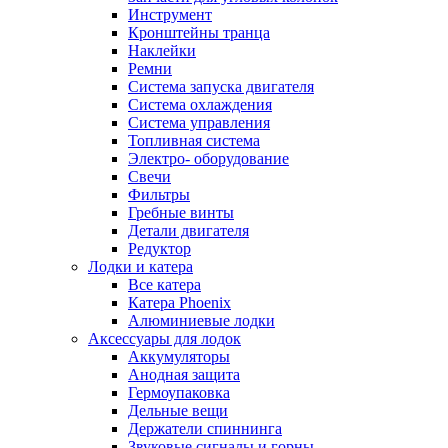
Инструмент
Кронштейны транца
Наклейки
Ремни
Система запуска двигателя
Система охлаждения
Система управления
Топливная система
Электро- оборудование
Свечи
Фильтры
Гребные винты
Детали двигателя
Редуктор
Лодки и катера
Все катера
Катера Phoenix
Алюминиевые лодки
Аксессуары для лодок
Аккумуляторы
Анодная защита
Гермоупаковка
Дельные вещи
Держатели спиннинга
Звуковые сигналы и горны