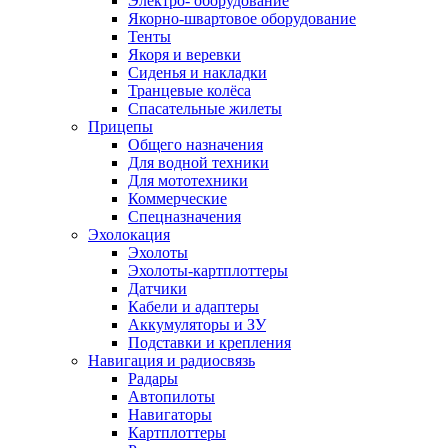
Электро- оборудование
Якорно-швартовое оборудование
Тенты
Якоря и веревки
Сиденья и накладки
Транцевые колёса
Спасательные жилеты
Прицепы
Общего назначения
Для водной техники
Для мототехники
Коммерческие
Спецназначения
Эхолокация
Эхолоты
Эхолоты-картплоттеры
Датчики
Кабели и адаптеры
Аккумуляторы и ЗУ
Подставки и крепления
Навигация и радиосвязь
Радары
Автопилоты
Навигаторы
Картплоттеры