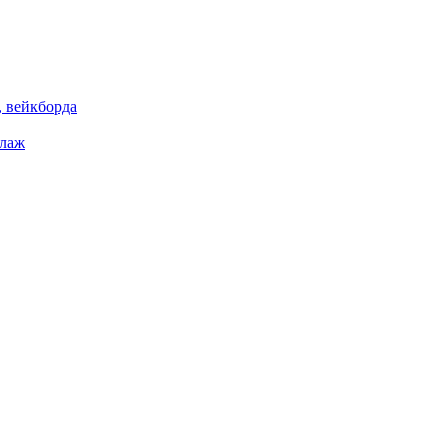
 вейкборда
елаж