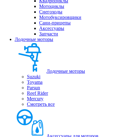
Квадроциклы
Мотоциклы
Снегоходы
Мотобуксировщики
Сани-прицепы
Аксессуары
Запчасти
Лодочные моторы
Лодочные моторы
Suzuki
Toyama
Parsun
Reef Rider
Mercury
Смотреть все
Аксессуары для моторов