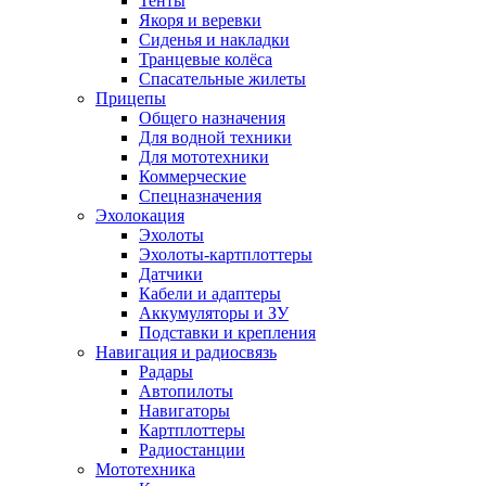
Тенты
Якоря и веревки
Сиденья и накладки
Транцевые колёса
Спасательные жилеты
Прицепы
Общего назначения
Для водной техники
Для мототехники
Коммерческие
Спецназначения
Эхолокация
Эхолоты
Эхолоты-картплоттеры
Датчики
Кабели и адаптеры
Аккумуляторы и ЗУ
Подставки и крепления
Навигация и радиосвязь
Радары
Автопилоты
Навигаторы
Картплоттеры
Радиостанции
Мототехника