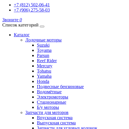
+7 (812) 502-06-41
+7 (906) 275-58-03
Звоните
0
Список категорий
Каталог
Лодочные моторы
Suzuki
Toyama
Parsun
Reef Rider
Mercury
Tohatsu
Yamaha
Honda
Подвесные бензиновые
Водомётные
Электромоторы
Стационарные
Б/у моторы
Запчасти для моторов
Впускная система
Выпускная система
Запчасти для угловых колонок