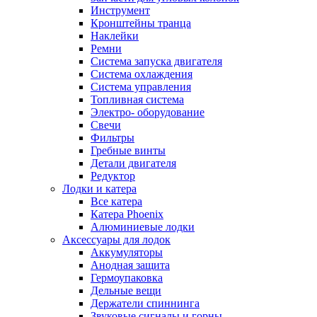
Инструмент
Кронштейны транца
Наклейки
Ремни
Система запуска двигателя
Система охлаждения
Система управления
Топливная система
Электро- оборудование
Свечи
Фильтры
Гребные винты
Детали двигателя
Редуктор
Лодки и катера
Все катера
Катера Phoenix
Алюминиевые лодки
Аксессуары для лодок
Аккумуляторы
Анодная защита
Гермоупаковка
Дельные вещи
Держатели спиннинга
Звуковые сигналы и горны