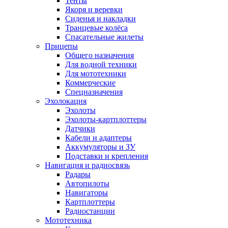
Тенты
Якоря и веревки
Сиденья и накладки
Транцевые колёса
Спасательные жилеты
Прицепы
Общего назначения
Для водной техники
Для мототехники
Коммерческие
Спецназначения
Эхолокация
Эхолоты
Эхолоты-картплоттеры
Датчики
Кабели и адаптеры
Аккумуляторы и ЗУ
Подставки и крепления
Навигация и радиосвязь
Радары
Автопилоты
Навигаторы
Картплоттеры
Радиостанции
Мототехника