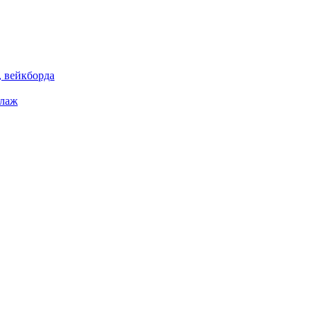
 вейкборда
елаж