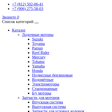
+7 (812) 502-06-41
+7 (906) 275-58-03
Звоните
0
Список категорий
Каталог
Лодочные моторы
Suzuki
Toyama
Parsun
Reef Rider
Mercury
Tohatsu
Yamaha
Honda
Подвесные бензиновые
Водомётные
Электромоторы
Стационарные
Б/у моторы
Запчасти для моторов
Впускная система
Выпускная система
Запчасти для угловых колонок