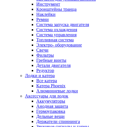
Инструмент
Кронштейны транца
Наклейки
Ремни
Система запуска двигателя
Система охлаждения
Система управления
Топливная система
Электро- оборудование
Свечи
Фильтры
Гребные винты
Детали двигателя
Редуктор
Лодки и катера
Все катера
Катера Phoenix
Алюминиевые лодки
Аксессуары для лодок
Аккумуляторы
Анодная защита
Гермоупаковка
Дельные вещи
Держатели спиннинга
Звуковые сигналы и горны