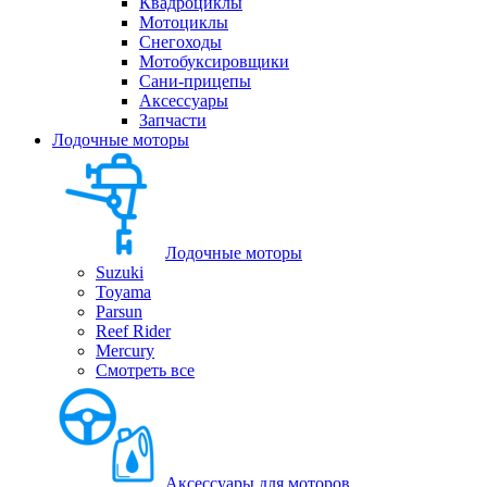
Квадроциклы
Мотоциклы
Снегоходы
Мотобуксировщики
Сани-прицепы
Аксессуары
Запчасти
Лодочные моторы
Лодочные моторы
Suzuki
Toyama
Parsun
Reef Rider
Mercury
Смотреть все
Аксессуары для моторов