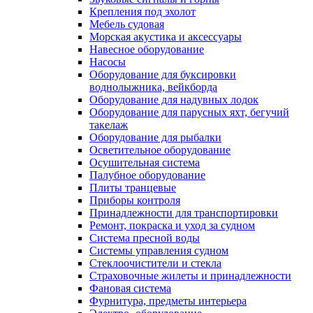
Крепления под эхолот
Мебель судовая
Морская акустика и аксессуары
Навесное оборудование
Насосы
Оборудование для буксировки
воднолыжника, вейкборда
Оборудование для надувных лодок
Оборудование для парусных яхт, бегучий
такелаж
Оборудование для рыбалки
Осветительное оборудование
Осушительная система
Палубное оборудование
Плиты транцевые
Приборы контроля
Принадлежности для транспортировки
Ремонт, покраска и уход за судном
Система пресной воды
Системы управления судном
Стеклоочистители и стекла
Страховочные жилеты и принадлежности
Фановая система
Фурнитура, предметы интерьера