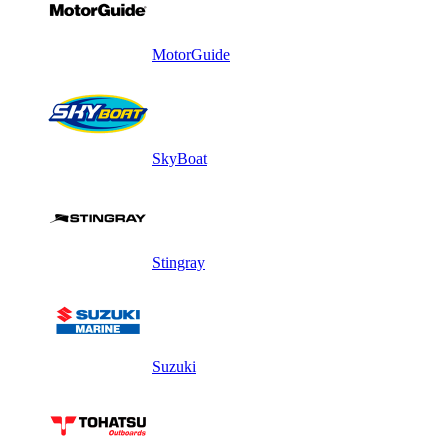
MotorGuide
SkyBoat
Stingray
Suzuki