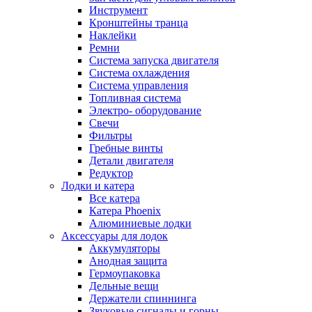
Инструмент
Кронштейны транца
Наклейки
Ремни
Система запуска двигателя
Система охлаждения
Система управления
Топливная система
Электро- оборудование
Свечи
Фильтры
Гребные винты
Детали двигателя
Редуктор
Лодки и катера
Все катера
Катера Phoenix
Алюминиевые лодки
Аксессуары для лодок
Аккумуляторы
Анодная защита
Гермоупаковка
Дельные вещи
Держатели спиннинга
Звуковые сигналы и горны