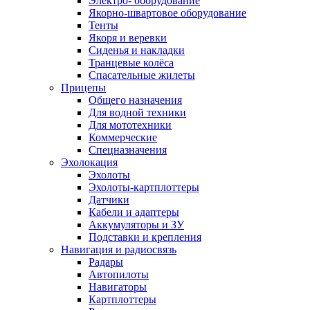
Электро- оборудование
Якорно-швартовое оборудование
Тенты
Якоря и веревки
Сиденья и накладки
Транцевые колёса
Спасательные жилеты
Прицепы
Общего назначения
Для водной техники
Для мототехники
Коммерческие
Спецназначения
Эхолокация
Эхолоты
Эхолоты-картплоттеры
Датчики
Кабели и адаптеры
Аккумуляторы и ЗУ
Подставки и крепления
Навигация и радиосвязь
Радары
Автопилоты
Навигаторы
Картплоттеры