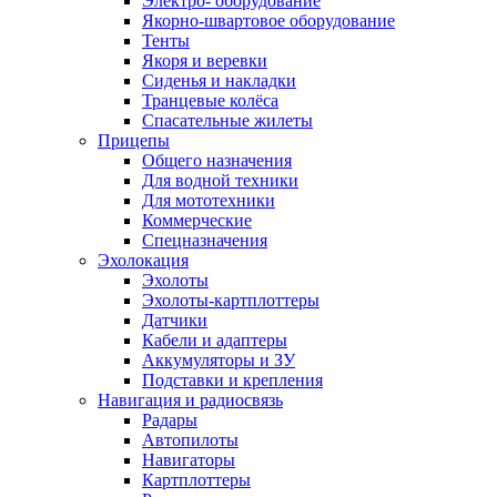
Электро- оборудование
Якорно-швартовое оборудование
Тенты
Якоря и веревки
Сиденья и накладки
Транцевые колёса
Спасательные жилеты
Прицепы
Общего назначения
Для водной техники
Для мототехники
Коммерческие
Спецназначения
Эхолокация
Эхолоты
Эхолоты-картплоттеры
Датчики
Кабели и адаптеры
Аккумуляторы и ЗУ
Подставки и крепления
Навигация и радиосвязь
Радары
Автопилоты
Навигаторы
Картплоттеры