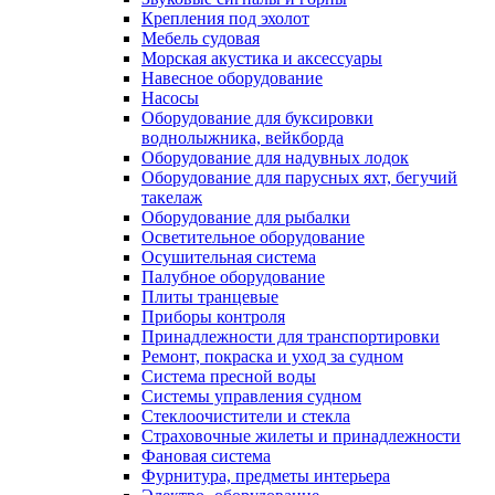
Крепления под эхолот
Мебель судовая
Морская акустика и аксессуары
Навесное оборудование
Насосы
Оборудование для буксировки
воднолыжника, вейкборда
Оборудование для надувных лодок
Оборудование для парусных яхт, бегучий
такелаж
Оборудование для рыбалки
Осветительное оборудование
Осушительная система
Палубное оборудование
Плиты транцевые
Приборы контроля
Принадлежности для транспортировки
Ремонт, покраска и уход за судном
Система пресной воды
Системы управления судном
Стеклоочистители и стекла
Страховочные жилеты и принадлежности
Фановая система
Фурнитура, предметы интерьера