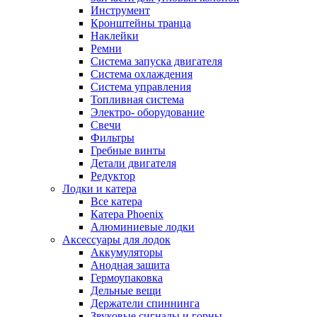
Инструмент
Кронштейны транца
Наклейки
Ремни
Система запуска двигателя
Система охлаждения
Система управления
Топливная система
Электро- оборудование
Свечи
Фильтры
Гребные винты
Детали двигателя
Редуктор
Лодки и катера
Все катера
Катера Phoenix
Алюминиевые лодки
Аксессуары для лодок
Аккумуляторы
Анодная защита
Гермоупаковка
Дельные вещи
Держатели спиннинга
Звуковые сигналы и горны