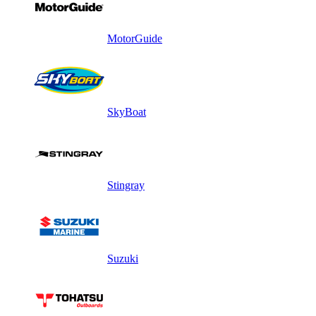
MotorGuide
SkyBoat
Stingray
Suzuki