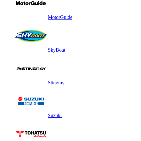
MotorGuide
SkyBoat
Stingray
Suzuki