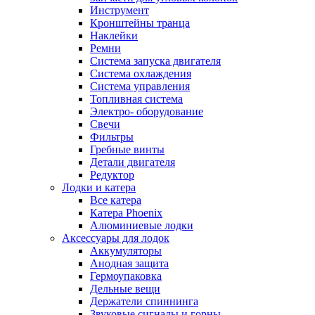
Инструмент
Кронштейны транца
Наклейки
Ремни
Система запуска двигателя
Система охлаждения
Система управления
Топливная система
Электро- оборудование
Свечи
Фильтры
Гребные винты
Детали двигателя
Редуктор
Лодки и катера
Все катера
Катера Phoenix
Алюминиевые лодки
Аксессуары для лодок
Аккумуляторы
Анодная защита
Гермоупаковка
Дельные вещи
Держатели спиннинга
Звуковые сигналы и горны