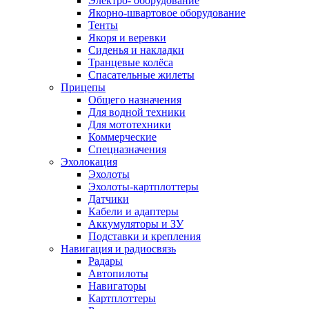
Электро- оборудование
Якорно-швартовое оборудование
Тенты
Якоря и веревки
Сиденья и накладки
Транцевые колёса
Спасательные жилеты
Прицепы
Общего назначения
Для водной техники
Для мототехники
Коммерческие
Спецназначения
Эхолокация
Эхолоты
Эхолоты-картплоттеры
Датчики
Кабели и адаптеры
Аккумуляторы и ЗУ
Подставки и крепления
Навигация и радиосвязь
Радары
Автопилоты
Навигаторы
Картплоттеры