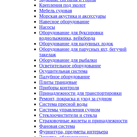
Крепления под эхолот
Мебель судовая
Морская акустика и аксессуары
Навесное оборудование
Насосы
Оборудование для буксировки
воднолыжника, вейкборда
Оборудование для надувных лодок
Оборудование для парусных яхт, бегучий
такелаж
Оборудование для рыбалки
Осветительное оборудование
Осушительная система
Палубное оборудование
Плиты транцевые
Приборы контроля
Принадлежности для транспортировки
Ремонт, покраска и уход за судном
Система пресной воды
Системы управления судном
Стеклоочистители и стекла
Страховочные жилеты и принадлежности
Фановая система
Фурнитура, предметы интерьера