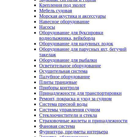
Крепления под эхолот
Мебель судовая
Морская акустика и аксессуары
Навесное оборудование
Насосы
Оборудование для буксировки
воднолыжника, вейкборда
Оборудование для надувных лодок
Оборудование для парусных яхт, бегучий
такелаж
Оборудование для рыбалки
Осветительное оборудование
Осушительная система
Палубное оборудование
Плиты транцевые
Приборы контроля
Принадлежности для транспортировки
Ремонт, покраска и уход за судном
Система пресной воды
Системы управления судном
Стеклоочистители и стекла
Страховочные жилеты и принадлежности
Фановая система
Фурнитура, предметы интерьера