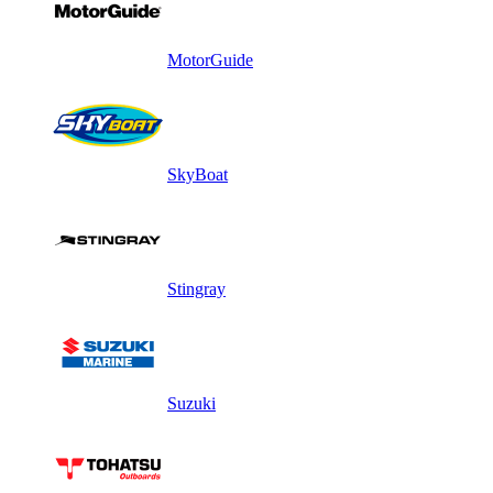
MotorGuide
SkyBoat
Stingray
Suzuki