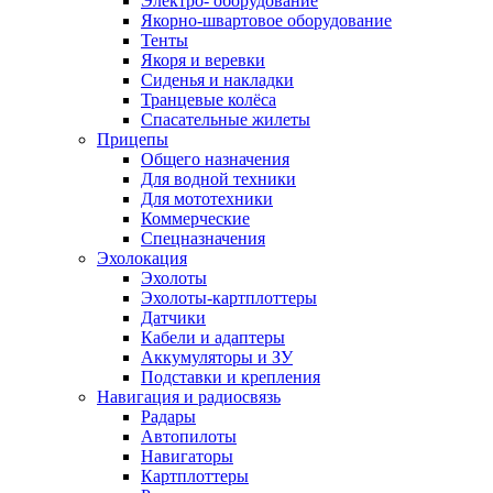
Электро- оборудование
Якорно-швартовое оборудование
Тенты
Якоря и веревки
Сиденья и накладки
Транцевые колёса
Спасательные жилеты
Прицепы
Общего назначения
Для водной техники
Для мототехники
Коммерческие
Спецназначения
Эхолокация
Эхолоты
Эхолоты-картплоттеры
Датчики
Кабели и адаптеры
Аккумуляторы и ЗУ
Подставки и крепления
Навигация и радиосвязь
Радары
Автопилоты
Навигаторы
Картплоттеры