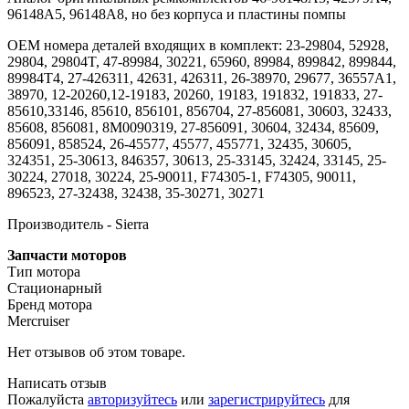
96148A5, 96148A8, но без корпуса и пластины помпы
OEM номера деталей входящих в комплект: 23-29804, 52928,
29804, 29804T, 47-89984, 30221, 65960, 89984, 899842, 899844,
89984T4, 27-426311, 42631, 426311, 26-38970, 29677, 36557A1,
38970, 12-20260,12-19183, 20260, 19183, 191832, 191833, 27-
85610,33146, 85610, 856101, 856704, 27-856081, 30603, 32433,
85608, 856081, 8M0090319, 27-856091, 30604, 32434, 85609,
856091, 858524, 26-45577, 45577, 455771, 32435, 30605,
324351, 25-30613, 846357, 30613, 25-33145, 32424, 33145, 25-
30224, 27018, 30224, 25-90011, F74305-1, F74305, 90011,
896523, 27-32438, 32438, 35-30271, 30271
Производитель - Sierra
Запчасти моторов
Тип мотора
Стационарный
Бренд мотора
Mercruiser
Нет отзывов об этом товаре.
Написать отзыв
Пожалуйста
авторизуйтесь
или
зарегистрируйтесь
для