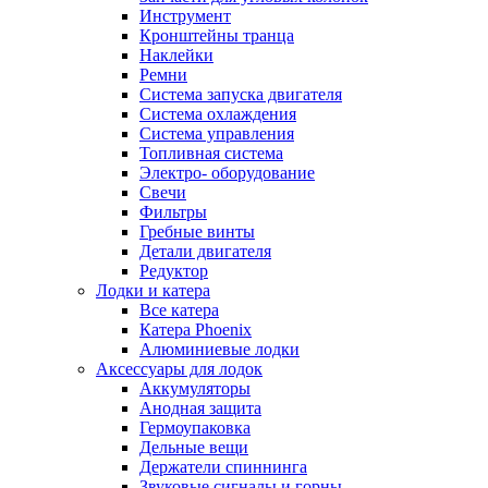
Инструмент
Кронштейны транца
Наклейки
Ремни
Система запуска двигателя
Система охлаждения
Система управления
Топливная система
Электро- оборудование
Свечи
Фильтры
Гребные винты
Детали двигателя
Редуктор
Лодки и катера
Все катера
Катера Phoenix
Алюминиевые лодки
Аксессуары для лодок
Аккумуляторы
Анодная защита
Гермоупаковка
Дельные вещи
Держатели спиннинга
Звуковые сигналы и горны