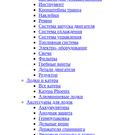
Инструмент
Кронштейны транца
Наклейки
Ремни
Система запуска двигателя
Система охлаждения
Система управления
Топливная система
Электро- оборудование
Свечи
Фильтры
Гребные винты
Детали двигателя
Редуктор
Лодки и катера
Все катера
Катера Phoenix
Алюминиевые лодки
Аксессуары для лодок
Аккумуляторы
Анодная защита
Гермоупаковка
Дельные вещи
Держатели спиннинга
Звуковые сигналы и горны