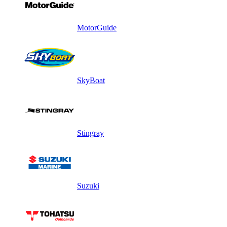
MotorGuide
SkyBoat
Stingray
Suzuki