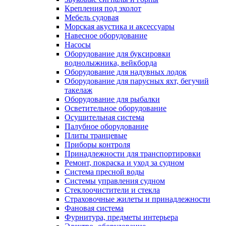
Крепления под эхолот
Мебель судовая
Морская акустика и аксессуары
Навесное оборудование
Насосы
Оборудование для буксировки
воднолыжника, вейкборда
Оборудование для надувных лодок
Оборудование для парусных яхт, бегучий
такелаж
Оборудование для рыбалки
Осветительное оборудование
Осушительная система
Палубное оборудование
Плиты транцевые
Приборы контроля
Принадлежности для транспортировки
Ремонт, покраска и уход за судном
Система пресной воды
Системы управления судном
Стеклоочистители и стекла
Страховочные жилеты и принадлежности
Фановая система
Фурнитура, предметы интерьера