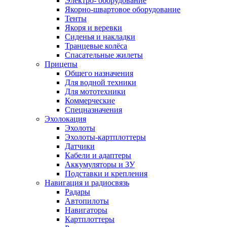
Электро- оборудование
Якорно-швартовое оборудование
Тенты
Якоря и веревки
Сиденья и накладки
Транцевые колёса
Спасательные жилеты
Прицепы
Общего назначения
Для водной техники
Для мототехники
Коммерческие
Спецназначения
Эхолокация
Эхолоты
Эхолоты-картплоттеры
Датчики
Кабели и адаптеры
Аккумуляторы и ЗУ
Подставки и крепления
Навигация и радиосвязь
Радары
Автопилоты
Навигаторы
Картплоттеры