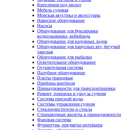
Крепления под эхолот
Мебель судовая
Морская акустика и аксессуары
Навесное оборудование
Насосы
Оборудование для буксировки
воднолыжника, вейкборда
Оборудование для надувных лодок
Оборудование для парусных яхт, бегучий
такелаж
Оборудование для рыбалки
Осветительное оборудование
Осушительная система
Палубное оборудование
Плиты транцевые
Приборы контроля
Принадлежности для транспортировки
Ремонт, покраска и уход за судном
Система пресной воды
Системы управления судном
Стеклоочистители и стекла
Страховочные жилеты и принадлежности
Фановая система
Фурнитура, предметы интерьера