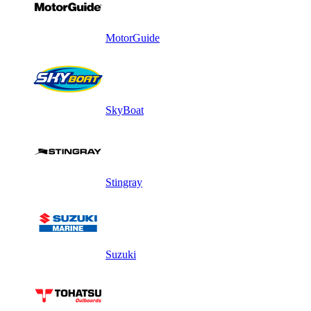
MotorGuide
SkyBoat
Stingray
Suzuki