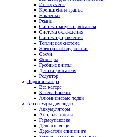
Инструмент
Кронштейны транца
Наклейки
Ремни
Система запуска двигателя
Система охлаждения
Система управления
Топливная система
Электро- оборудование
Свечи
Фильтры
Гребные винты
Детали двигателя
Редуктор
Лодки и катера
Все катера
Катера Phoenix
Алюминиевые лодки
Аксессуары для лодок
Аккумуляторы
Анодная защита
Гермоупаковка
Дельные вещи
Держатели спиннинга
Звуковые сигналы и горны