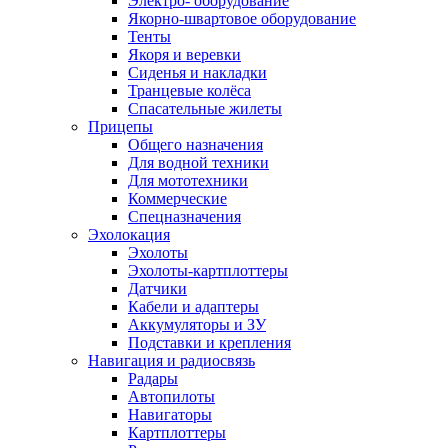
Электро- оборудование
Якорно-швартовое оборудование
Тенты
Якоря и веревки
Сиденья и накладки
Транцевые колёса
Спасательные жилеты
Прицепы
Общего назначения
Для водной техники
Для мототехники
Коммерческие
Спецназначения
Эхолокация
Эхолоты
Эхолоты-картплоттеры
Датчики
Кабели и адаптеры
Аккумуляторы и ЗУ
Подставки и крепления
Навигация и радиосвязь
Радары
Автопилоты
Навигаторы
Картплоттеры