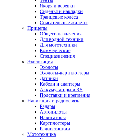
Тенты
Якоря и веревки
Сиденья и накладки
Транцевые колёса
Спасательные жилеты
Прицепы
Общего назначения
Для водной техники
Для мототехники
Коммерческие
Спецназначения
Эхолокация
Эхолоты
Эхолоты-картплоттеры
Датчики
Кабели и адаптеры
Аккумуляторы и ЗУ
Подставки и крепления
Навигация и радиосвязь
Радары
Автопилоты
Навигаторы
Картплоттеры
Радиостанции
Мототехника