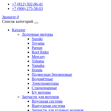
+7 (812) 502-06-41
+7 (906) 275-58-03
Звоните
0
Список категорий
Каталог
Лодочные моторы
Suzuki
Toyama
Parsun
Reef Rider
Mercury
Tohatsu
Yamaha
Honda
Подвесные бензиновые
Водомётные
Электромоторы
Стационарные
Б/у моторы
Запчасти для моторов
Впускная система
Выпускная система
Запчасти для угловых колонок