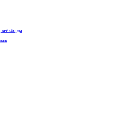
 вейкборда
елаж