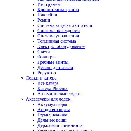
Инструмент
Кронштейны транца
Наклейки
Ремни
Система запуска двигателя
Система охлаждения
Система управления
Топливная система
Электро- оборудование
Свечи
Фильтры
Гребные винты
Детали двигателя
Редуктор
Лодки и катера
Все катера
Катера Phoenix
Алюминиевые лодки
Аксессуары для лодок
Аккумуляторы
Анодная защита
Гермоупаковка
Дельные вещи
Держатели спиннинга
Звуковые сигналы и горны