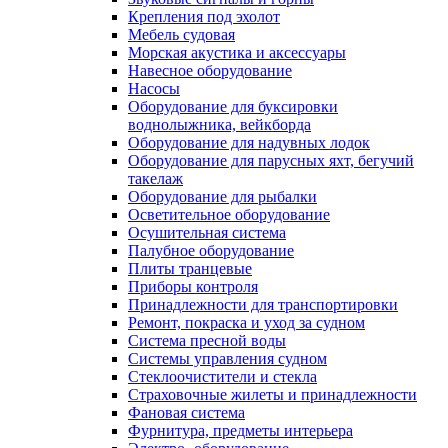
Крепления под эхолот
Мебель судовая
Морская акустика и аксессуары
Навесное оборудование
Насосы
Оборудование для буксировки
воднолыжника, вейкборда
Оборудование для надувных лодок
Оборудование для парусных яхт, бегучий
такелаж
Оборудование для рыбалки
Осветительное оборудование
Осушительная система
Палубное оборудование
Плиты транцевые
Приборы контроля
Принадлежности для транспортировки
Ремонт, покраска и уход за судном
Система пресной воды
Системы управления судном
Стеклоочистители и стекла
Страховочные жилеты и принадлежности
Фановая система
Фурнитура, предметы интерьера