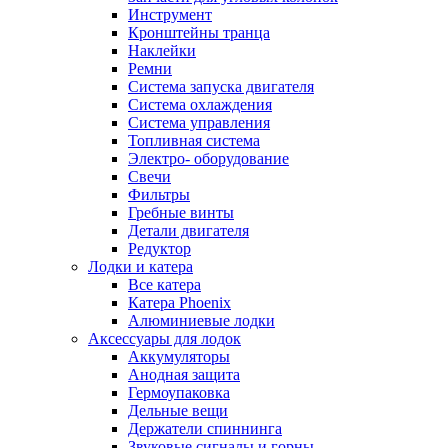
Инструмент
Кронштейны транца
Наклейки
Ремни
Система запуска двигателя
Система охлаждения
Система управления
Топливная система
Электро- оборудование
Свечи
Фильтры
Гребные винты
Детали двигателя
Редуктор
Лодки и катера
Все катера
Катера Phoenix
Алюминиевые лодки
Аксессуары для лодок
Аккумуляторы
Анодная защита
Гермоупаковка
Дельные вещи
Держатели спиннинга
Звуковые сигналы и горны