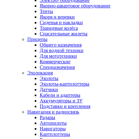
Электро- оборудование
Якорно-швартовое оборудование
Тенты
Якоря и веревки
Сиденья и накладки
Транцевые колёса
Спасательные жилеты
Прицепы
Общего назначения
Для водной техники
Для мототехники
Коммерческие
Спецназначения
Эхолокация
Эхолоты
Эхолоты-картплоттеры
Датчики
Кабели и адаптеры
Аккумуляторы и ЗУ
Подставки и крепления
Навигация и радиосвязь
Радары
Автопилоты
Навигаторы
Картплоттеры