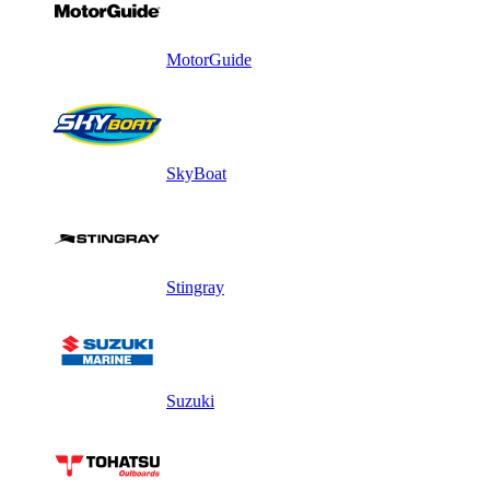
MotorGuide
SkyBoat
Stingray
Suzuki