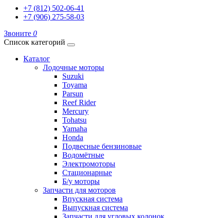
+7 (812) 502-06-41
+7 (906) 275-58-03
Звоните
0
Список категорий
Каталог
Лодочные моторы
Suzuki
Toyama
Parsun
Reef Rider
Mercury
Tohatsu
Yamaha
Honda
Подвесные бензиновые
Водомётные
Электромоторы
Стационарные
Б/у моторы
Запчасти для моторов
Впускная система
Выпускная система
Запчасти для угловых колонок