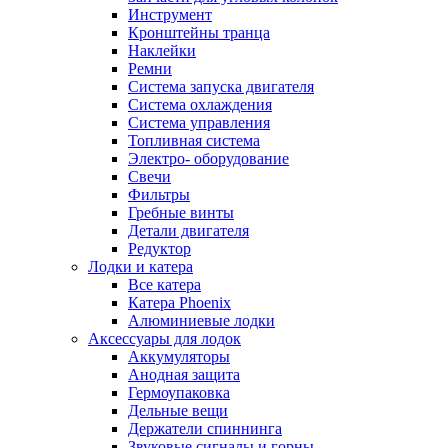
Инструмент
Кронштейны транца
Наклейки
Ремни
Система запуска двигателя
Система охлаждения
Система управления
Топливная система
Электро- оборудование
Свечи
Фильтры
Гребные винты
Детали двигателя
Редуктор
Лодки и катера
Все катера
Катера Phoenix
Алюминиевые лодки
Аксессуары для лодок
Аккумуляторы
Анодная защита
Гермоупаковка
Дельные вещи
Держатели спиннинга
Звуковые сигналы и горны