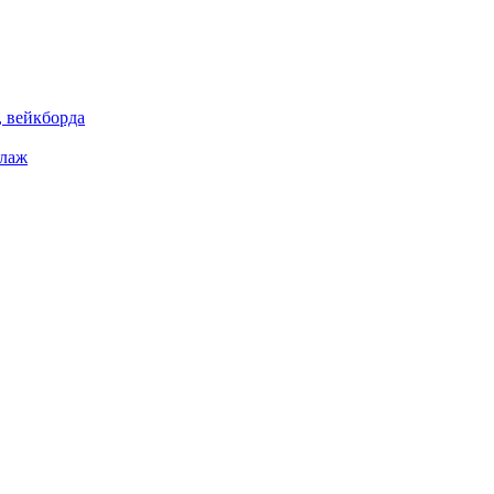
 вейкборда
елаж