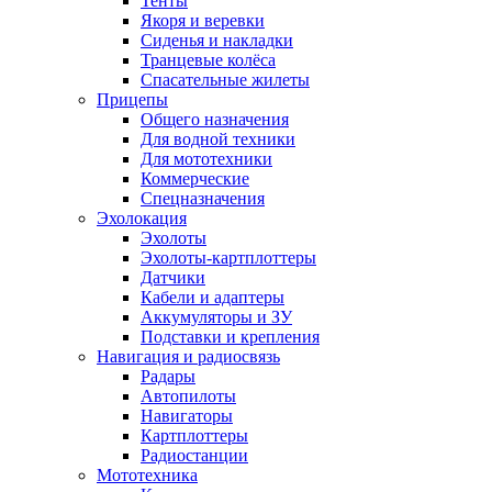
Тенты
Якоря и веревки
Сиденья и накладки
Транцевые колёса
Спасательные жилеты
Прицепы
Общего назначения
Для водной техники
Для мототехники
Коммерческие
Спецназначения
Эхолокация
Эхолоты
Эхолоты-картплоттеры
Датчики
Кабели и адаптеры
Аккумуляторы и ЗУ
Подставки и крепления
Навигация и радиосвязь
Радары
Автопилоты
Навигаторы
Картплоттеры
Радиостанции
Мототехника