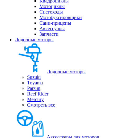
Квадроциклы
Мотоциклы
Снегоходы
Мотобуксировщики
Сани-прицепы
Аксессуары
Запчасти
Лодочные моторы
Лодочные моторы
Suzuki
Toyama
Parsun
Reef Rider
Mercury
Смотреть все
Аксессуары для моторов