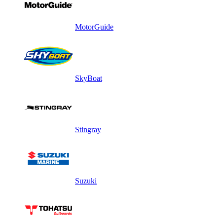
MotorGuide
SkyBoat
Stingray
Suzuki