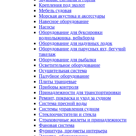
Крепления под эхолот
Мебель судовая
Морская акустика и аксессуары
Навесное оборудование
Насосы
Оборудование для буксировки
воднолыжника, вейкборда
Оборудование для надувных лодок
Оборудование для парусных яхт, бегучий
такелаж
Оборудование для рыбалки
Осветительное оборудование
Осушительная система
Палубное оборудование
Плиты транцевые
Приборы контроля
Принадлежности для транспортировки
Ремонт, покраска и уход за судном
Система пресной воды
Системы управления судном
Стеклоочистители и стекла
Страховочные жилеты и принадлежности
Фановая система
Фурнитура, предметы интерьера