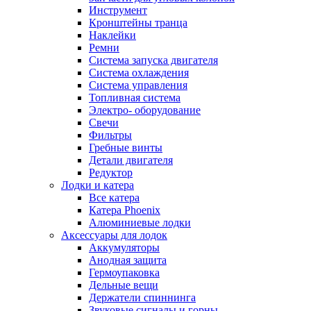
Инструмент
Кронштейны транца
Наклейки
Ремни
Система запуска двигателя
Система охлаждения
Система управления
Топливная система
Электро- оборудование
Свечи
Фильтры
Гребные винты
Детали двигателя
Редуктор
Лодки и катера
Все катера
Катера Phoenix
Алюминиевые лодки
Аксессуары для лодок
Аккумуляторы
Анодная защита
Гермоупаковка
Дельные вещи
Держатели спиннинга
Звуковые сигналы и горны