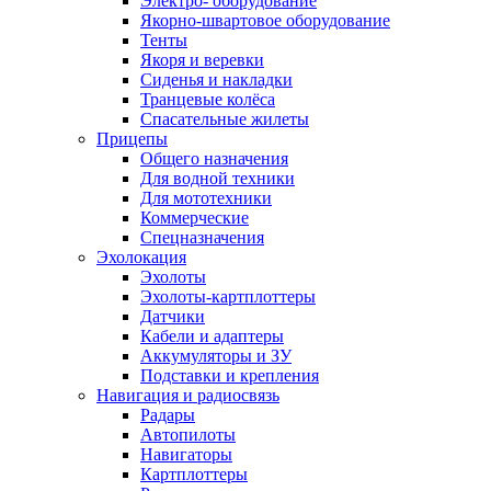
Электро- оборудование
Якорно-швартовое оборудование
Тенты
Якоря и веревки
Сиденья и накладки
Транцевые колёса
Спасательные жилеты
Прицепы
Общего назначения
Для водной техники
Для мототехники
Коммерческие
Спецназначения
Эхолокация
Эхолоты
Эхолоты-картплоттеры
Датчики
Кабели и адаптеры
Аккумуляторы и ЗУ
Подставки и крепления
Навигация и радиосвязь
Радары
Автопилоты
Навигаторы
Картплоттеры