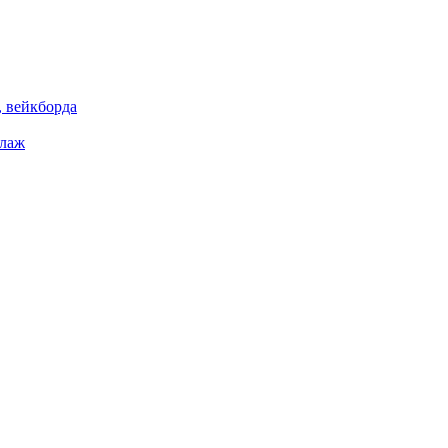
 вейкборда
елаж