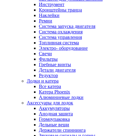
Инструмент
Кронштейны транца
Наклейки
Ремни
Система запуска двигателя
Система охлаждения
Система управления
Топливная система
Электро- оборудование
Свечи
Фильтры
Гребные винты
Детали двигателя
Редуктор
Лодки и катера
Все катера
Катера Phoenix
Алюминиевые лодки
Аксессуары для лодок
Аккумуляторы
Анодная защита
Гермоупаковка
Дельные вещи
Держатели спиннинга
Звуковые сигналы и горны