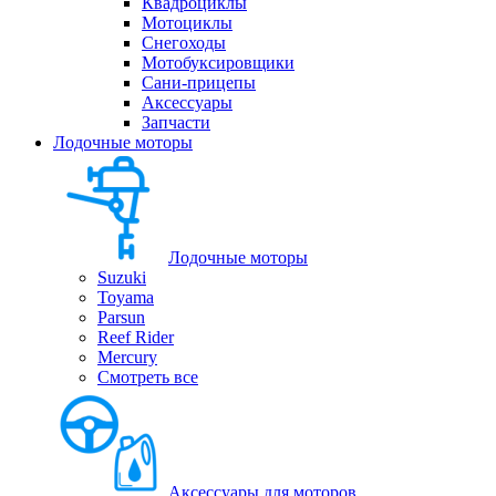
Квадроциклы
Мотоциклы
Снегоходы
Мотобуксировщики
Сани-прицепы
Аксессуары
Запчасти
Лодочные моторы
Лодочные моторы
Suzuki
Toyama
Parsun
Reef Rider
Mercury
Смотреть все
Аксессуары для моторов