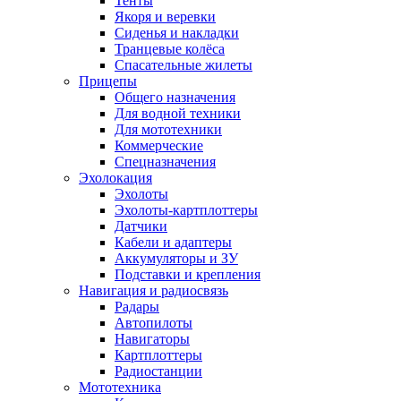
Тенты
Якоря и веревки
Сиденья и накладки
Транцевые колёса
Спасательные жилеты
Прицепы
Общего назначения
Для водной техники
Для мототехники
Коммерческие
Спецназначения
Эхолокация
Эхолоты
Эхолоты-картплоттеры
Датчики
Кабели и адаптеры
Аккумуляторы и ЗУ
Подставки и крепления
Навигация и радиосвязь
Радары
Автопилоты
Навигаторы
Картплоттеры
Радиостанции
Мототехника