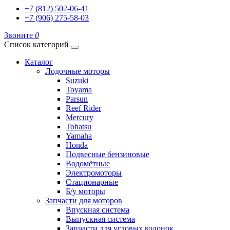
+7 (812) 502-06-41
+7 (906) 275-58-03
Звоните
0
Список категорий
Каталог
Лодочные моторы
Suzuki
Toyama
Parsun
Reef Rider
Mercury
Tohatsu
Yamaha
Honda
Подвесные бензиновые
Водомётные
Электромоторы
Стационарные
Б/у моторы
Запчасти для моторов
Впускная система
Выпускная система
Запчасти для угловых колонок