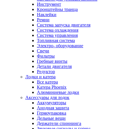
Инструмент
Кронштейны транца
Наклейки
Ремни
Система запуска двигателя
Система охлаждения
Система управления
Топливная система
Электро- оборудование
Свечи
Фильтры
Гребные винты
Детали двигателя
Редуктор
Лодки и катера
Все катера
Катера Phoenix
Алюминиевые лодки
Аксессуары для лодок
Аккумуляторы
Анодная защита
Гермоупаковка
Дельные вещи
Держатели спиннинга
Звуковые сигналы и горны