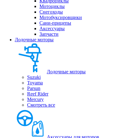
Квадроциклы
Мотоциклы
Снегоходы
Мотобуксировщики
Сани-прицепы
Аксессуары
Запчасти
Лодочные моторы
Лодочные моторы
Suzuki
Toyama
Parsun
Reef Rider
Mercury
Смотреть все
Аксессуары для моторов