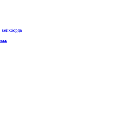
 вейкборда
елаж