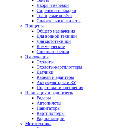
Тенты
Якоря и веревки
Сиденья и накладки
Транцевые колёса
Спасательные жилеты
Прицепы
Общего назначения
Для водной техники
Для мототехники
Коммерческие
Спецназначения
Эхолокация
Эхолоты
Эхолоты-картплоттеры
Датчики
Кабели и адаптеры
Аккумуляторы и ЗУ
Подставки и крепления
Навигация и радиосвязь
Радары
Автопилоты
Навигаторы
Картплоттеры
Радиостанции
Мототехника