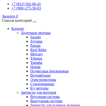
+7 (812) 502-06-41
+7 (906) 275-58-03
Звоните
0
Список категорий
Каталог
Лодочные моторы
Suzuki
Toyama
Parsun
Reef Rider
Mercury
Tohatsu
Yamaha
Honda
Подвесные бензиновые
Водомётные
Электромоторы
Стационарные
Б/у моторы
Запчасти для моторов
Впускная система
Выпускная система
Запчасти для угловых колонок