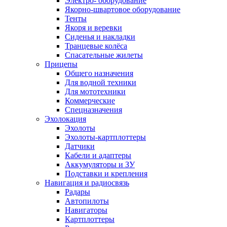
Электро- оборудование
Якорно-швартовое оборудование
Тенты
Якоря и веревки
Сиденья и накладки
Транцевые колёса
Спасательные жилеты
Прицепы
Общего назначения
Для водной техники
Для мототехники
Коммерческие
Спецназначения
Эхолокация
Эхолоты
Эхолоты-картплоттеры
Датчики
Кабели и адаптеры
Аккумуляторы и ЗУ
Подставки и крепления
Навигация и радиосвязь
Радары
Автопилоты
Навигаторы
Картплоттеры