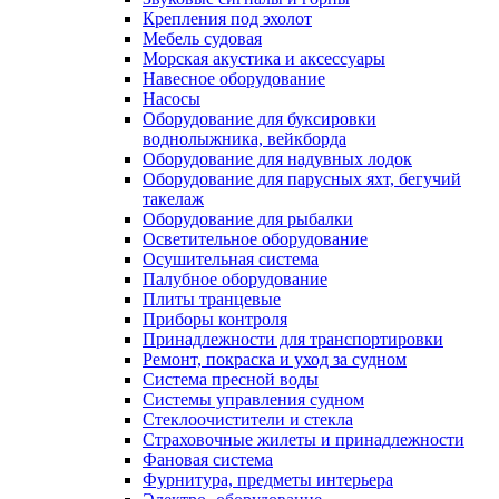
Крепления под эхолот
Мебель судовая
Морская акустика и аксессуары
Навесное оборудование
Насосы
Оборудование для буксировки
воднолыжника, вейкборда
Оборудование для надувных лодок
Оборудование для парусных яхт, бегучий
такелаж
Оборудование для рыбалки
Осветительное оборудование
Осушительная система
Палубное оборудование
Плиты транцевые
Приборы контроля
Принадлежности для транспортировки
Ремонт, покраска и уход за судном
Система пресной воды
Системы управления судном
Стеклоочистители и стекла
Страховочные жилеты и принадлежности
Фановая система
Фурнитура, предметы интерьера