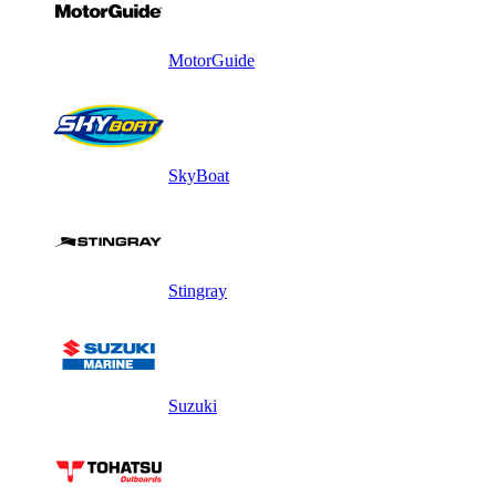
MotorGuide
SkyBoat
Stingray
Suzuki