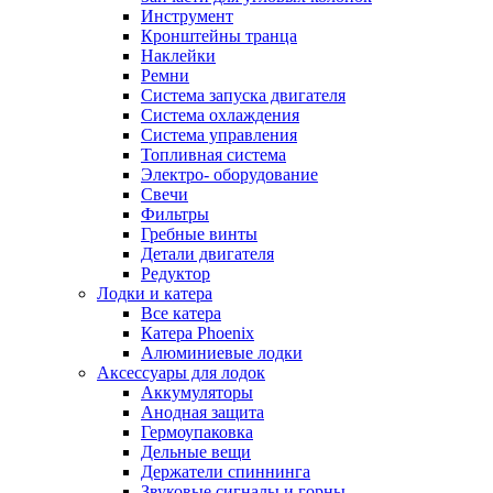
Инструмент
Кронштейны транца
Наклейки
Ремни
Система запуска двигателя
Система охлаждения
Система управления
Топливная система
Электро- оборудование
Свечи
Фильтры
Гребные винты
Детали двигателя
Редуктор
Лодки и катера
Все катера
Катера Phoenix
Алюминиевые лодки
Аксессуары для лодок
Аккумуляторы
Анодная защита
Гермоупаковка
Дельные вещи
Держатели спиннинга
Звуковые сигналы и горны