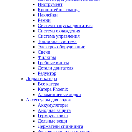
Инструмент
Кронштейны транца
Наклейки
Ремни
Система запуска двигателя
Система охлаждения
Система управления
Топливная система
Электро- оборудование
Свечи
Фильтры
Гребные винты
Детали двигателя
Редуктор
Лодки и катера
Все катера
Катера Phoenix
Алюминиевые лодки
Аксессуары для лодок
Аккумуляторы
Анодная защита
Гермоупаковка
Дельные вещи
Держатели спиннинга
Звуковые сигналы и горны