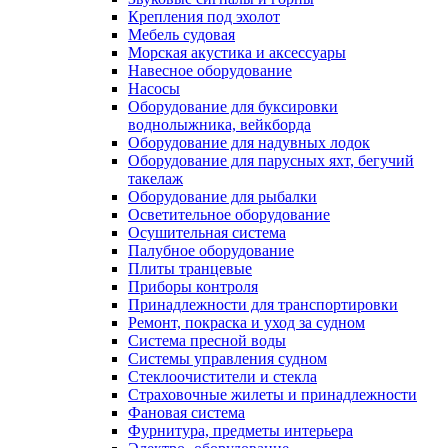
Крепления под эхолот
Мебель судовая
Морская акустика и аксессуары
Навесное оборудование
Насосы
Оборудование для буксировки
воднолыжника, вейкборда
Оборудование для надувных лодок
Оборудование для парусных яхт, бегучий
такелаж
Оборудование для рыбалки
Осветительное оборудование
Осушительная система
Палубное оборудование
Плиты транцевые
Приборы контроля
Принадлежности для транспортировки
Ремонт, покраска и уход за судном
Система пресной воды
Системы управления судном
Стеклоочистители и стекла
Страховочные жилеты и принадлежности
Фановая система
Фурнитура, предметы интерьера