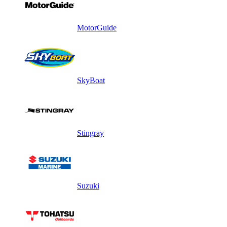
MotorGuide
SkyBoat
Stingray
Suzuki