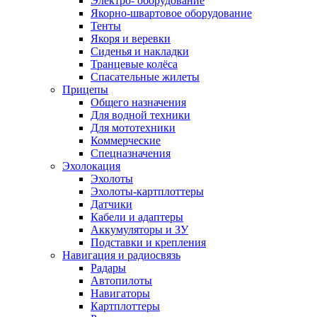
Электро- оборудование
Якорно-швартовое оборудование
Тенты
Якоря и веревки
Сиденья и накладки
Транцевые колёса
Спасательные жилеты
Прицепы
Общего назначения
Для водной техники
Для мототехники
Коммерческие
Спецназначения
Эхолокация
Эхолоты
Эхолоты-картплоттеры
Датчики
Кабели и адаптеры
Аккумуляторы и ЗУ
Подставки и крепления
Навигация и радиосвязь
Радары
Автопилоты
Навигаторы
Картплоттеры