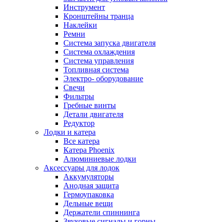
Инструмент
Кронштейны транца
Наклейки
Ремни
Система запуска двигателя
Система охлаждения
Система управления
Топливная система
Электро- оборудование
Свечи
Фильтры
Гребные винты
Детали двигателя
Редуктор
Лодки и катера
Все катера
Катера Phoenix
Алюминиевые лодки
Аксессуары для лодок
Аккумуляторы
Анодная защита
Гермоупаковка
Дельные вещи
Держатели спиннинга
Звуковые сигналы и горны