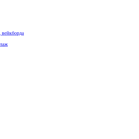
 вейкборда
елаж