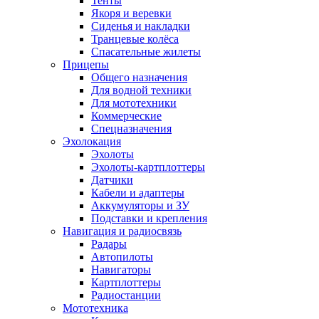
Тенты
Якоря и веревки
Сиденья и накладки
Транцевые колёса
Спасательные жилеты
Прицепы
Общего назначения
Для водной техники
Для мототехники
Коммерческие
Спецназначения
Эхолокация
Эхолоты
Эхолоты-картплоттеры
Датчики
Кабели и адаптеры
Аккумуляторы и ЗУ
Подставки и крепления
Навигация и радиосвязь
Радары
Автопилоты
Навигаторы
Картплоттеры
Радиостанции
Мототехника