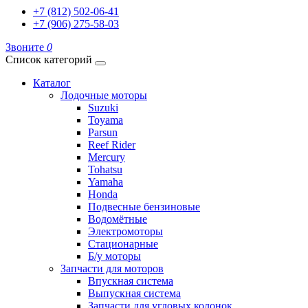
+7 (812) 502-06-41
+7 (906) 275-58-03
Звоните
0
Список категорий
Каталог
Лодочные моторы
Suzuki
Toyama
Parsun
Reef Rider
Mercury
Tohatsu
Yamaha
Honda
Подвесные бензиновые
Водомётные
Электромоторы
Стационарные
Б/у моторы
Запчасти для моторов
Впускная система
Выпускная система
Запчасти для угловых колонок