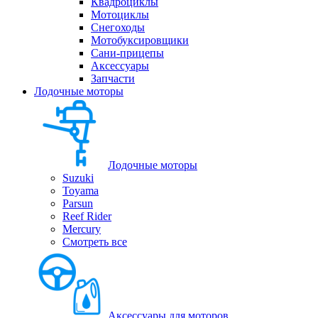
Квадроциклы
Мотоциклы
Снегоходы
Мотобуксировщики
Сани-прицепы
Аксессуары
Запчасти
Лодочные моторы
Лодочные моторы
Suzuki
Toyama
Parsun
Reef Rider
Mercury
Смотреть все
Аксессуары для моторов