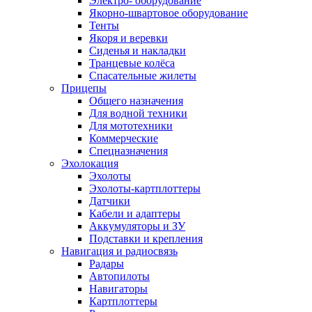
Электро- оборудование
Якорно-швартовое оборудование
Тенты
Якоря и веревки
Сиденья и накладки
Транцевые колёса
Спасательные жилеты
Прицепы
Общего назначения
Для водной техники
Для мототехники
Коммерческие
Спецназначения
Эхолокация
Эхолоты
Эхолоты-картплоттеры
Датчики
Кабели и адаптеры
Аккумуляторы и ЗУ
Подставки и крепления
Навигация и радиосвязь
Радары
Автопилоты
Навигаторы
Картплоттеры