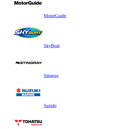
MotorGuide
SkyBoat
Stingray
Suzuki