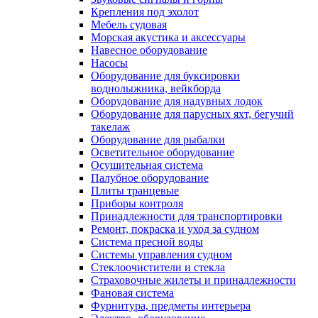
Крепления под эхолот
Мебель судовая
Морская акустика и аксессуары
Навесное оборудование
Насосы
Оборудование для буксировки
воднолыжника, вейкборда
Оборудование для надувных лодок
Оборудование для парусных яхт, бегучий
такелаж
Оборудование для рыбалки
Осветительное оборудование
Осушительная система
Палубное оборудование
Плиты транцевые
Приборы контроля
Принадлежности для транспортировки
Ремонт, покраска и уход за судном
Система пресной воды
Системы управления судном
Стеклоочистители и стекла
Страховочные жилеты и принадлежности
Фановая система
Фурнитура, предметы интерьера