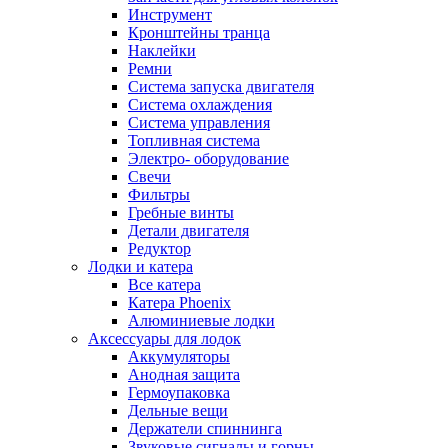
Инструмент
Кронштейны транца
Наклейки
Ремни
Система запуска двигателя
Система охлаждения
Система управления
Топливная система
Электро- оборудование
Свечи
Фильтры
Гребные винты
Детали двигателя
Редуктор
Лодки и катера
Все катера
Катера Phoenix
Алюминиевые лодки
Аксессуары для лодок
Аккумуляторы
Анодная защита
Гермоупаковка
Дельные вещи
Держатели спиннинга
Звуковые сигналы и горны