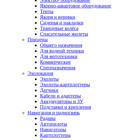
Электро- оборудование
Якорно-швартовое оборудование
Тенты
Якоря и веревки
Сиденья и накладки
Транцевые колёса
Спасательные жилеты
Прицепы
Общего назначения
Для водной техники
Для мототехники
Коммерческие
Спецназначения
Эхолокация
Эхолоты
Эхолоты-картплоттеры
Датчики
Кабели и адаптеры
Аккумуляторы и ЗУ
Подставки и крепления
Навигация и радиосвязь
Радары
Автопилоты
Навигаторы
Картплоттеры