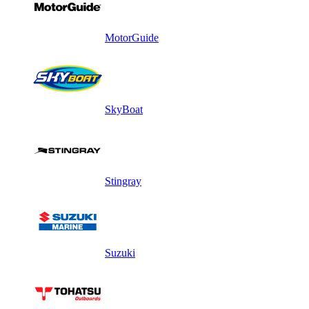
MotorGuide
SkyBoat
Stingray
Suzuki