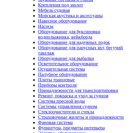
Крепления под эхолот
Мебель судовая
Морская акустика и аксессуары
Навесное оборудование
Насосы
Оборудование для буксировки
воднолыжника, вейкборда
Оборудование для надувных лодок
Оборудование для парусных яхт, бегучий
такелаж
Оборудование для рыбалки
Осветительное оборудование
Осушительная система
Палубное оборудование
Плиты транцевые
Приборы контроля
Принадлежности для транспортировки
Ремонт, покраска и уход за судном
Система пресной воды
Системы управления судном
Стеклоочистители и стекла
Страховочные жилеты и принадлежности
Фановая система
Фурнитура, предметы интерьера