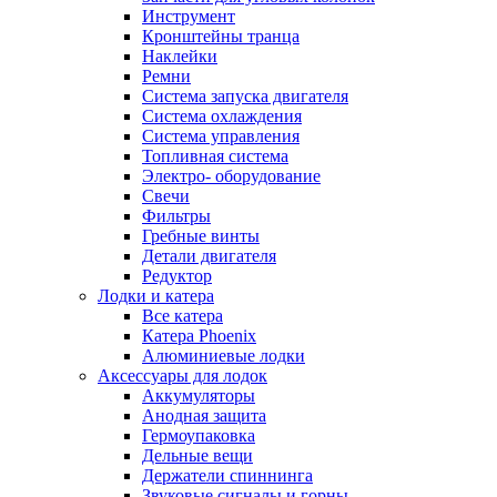
Инструмент
Кронштейны транца
Наклейки
Ремни
Система запуска двигателя
Система охлаждения
Система управления
Топливная система
Электро- оборудование
Свечи
Фильтры
Гребные винты
Детали двигателя
Редуктор
Лодки и катера
Все катера
Катера Phoenix
Алюминиевые лодки
Аксессуары для лодок
Аккумуляторы
Анодная защита
Гермоупаковка
Дельные вещи
Держатели спиннинга
Звуковые сигналы и горны