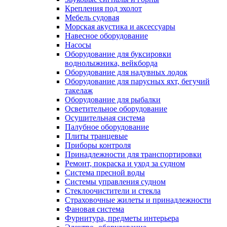
Крепления под эхолот
Мебель судовая
Морская акустика и аксессуары
Навесное оборудование
Насосы
Оборудование для буксировки
воднолыжника, вейкборда
Оборудование для надувных лодок
Оборудование для парусных яхт, бегучий
такелаж
Оборудование для рыбалки
Осветительное оборудование
Осушительная система
Палубное оборудование
Плиты транцевые
Приборы контроля
Принадлежности для транспортировки
Ремонт, покраска и уход за судном
Система пресной воды
Системы управления судном
Стеклоочистители и стекла
Страховочные жилеты и принадлежности
Фановая система
Фурнитура, предметы интерьера