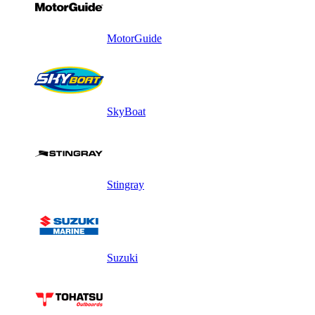
MotorGuide
SkyBoat
Stingray
Suzuki