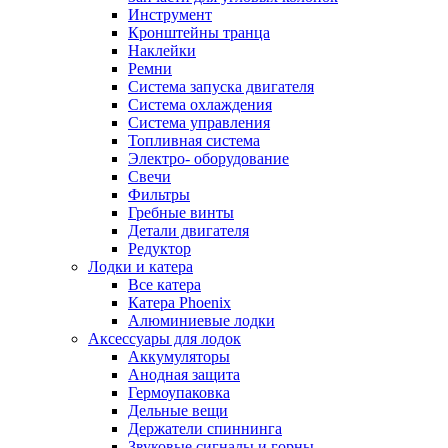
Инструмент
Кронштейны транца
Наклейки
Ремни
Система запуска двигателя
Система охлаждения
Система управления
Топливная система
Электро- оборудование
Свечи
Фильтры
Гребные винты
Детали двигателя
Редуктор
Лодки и катера
Все катера
Катера Phoenix
Алюминиевые лодки
Аксессуары для лодок
Аккумуляторы
Анодная защита
Гермоупаковка
Дельные вещи
Держатели спиннинга
Звуковые сигналы и горны