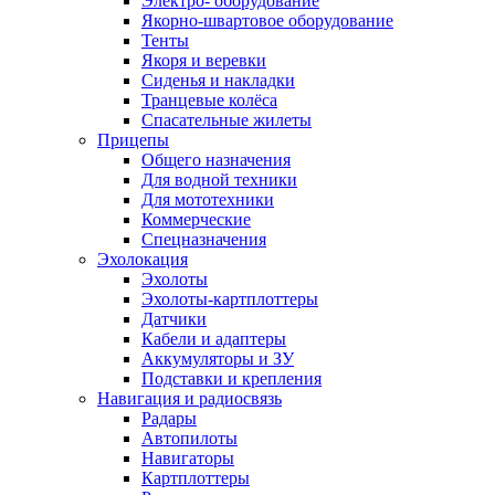
Электро- оборудование
Якорно-швартовое оборудование
Тенты
Якоря и веревки
Сиденья и накладки
Транцевые колёса
Спасательные жилеты
Прицепы
Общего назначения
Для водной техники
Для мототехники
Коммерческие
Спецназначения
Эхолокация
Эхолоты
Эхолоты-картплоттеры
Датчики
Кабели и адаптеры
Аккумуляторы и ЗУ
Подставки и крепления
Навигация и радиосвязь
Радары
Автопилоты
Навигаторы
Картплоттеры