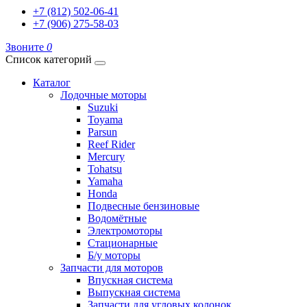
+7 (812) 502-06-41
+7 (906) 275-58-03
Звоните
0
Список категорий
Каталог
Лодочные моторы
Suzuki
Toyama
Parsun
Reef Rider
Mercury
Tohatsu
Yamaha
Honda
Подвесные бензиновые
Водомётные
Электромоторы
Стационарные
Б/у моторы
Запчасти для моторов
Впускная система
Выпускная система
Запчасти для угловых колонок