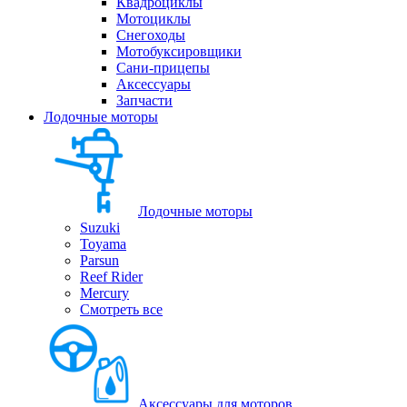
Квадроциклы
Мотоциклы
Снегоходы
Мотобуксировщики
Сани-прицепы
Аксессуары
Запчасти
Лодочные моторы
Лодочные моторы
Suzuki
Toyama
Parsun
Reef Rider
Mercury
Смотреть все
Аксессуары для моторов