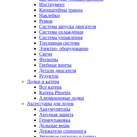
Инструмент
Кронштейны транца
Наклейки
Ремни
Система запуска двигателя
Система охлаждения
Система управления
Топливная система
Электро- оборудование
Свечи
Фильтры
Гребные винты
Детали двигателя
Редуктор
Лодки и катера
Все катера
Катера Phoenix
Алюминиевые лодки
Аксессуары для лодок
Аккумуляторы
Анодная защита
Гермоупаковка
Дельные вещи
Держатели спиннинга
Звуковые сигналы и горны