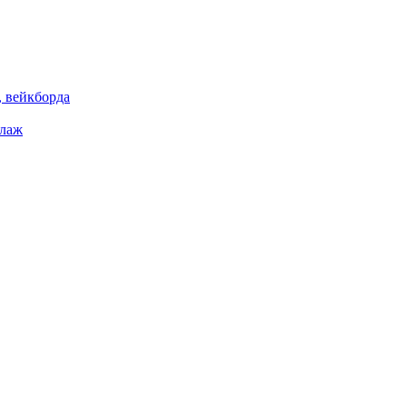
 вейкборда
елаж