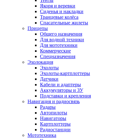
Тенты
Якоря и веревки
Сиденья и накладки
Транцевые колёса
Спасательные жилеты
Прицепы
Общего назначения
Для водной техники
Для мототехники
Коммерческие
Спецназначения
Эхолокация
Эхолоты
Эхолоты-картплоттеры
Датчики
Кабели и адаптеры
Аккумуляторы и ЗУ
Подставки и крепления
Навигация и радиосвязь
Радары
Автопилоты
Навигаторы
Картплоттеры
Радиостанции
Мототехника