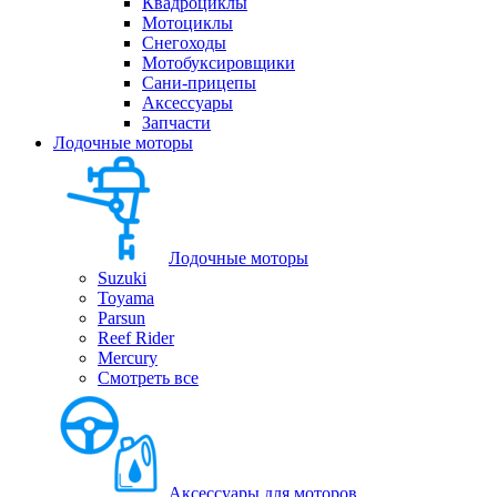
Квадроциклы
Мотоциклы
Снегоходы
Мотобуксировщики
Сани-прицепы
Аксессуары
Запчасти
Лодочные моторы
Лодочные моторы
Suzuki
Toyama
Parsun
Reef Rider
Mercury
Смотреть все
Аксессуары для моторов