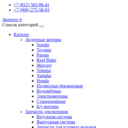
+7 (812) 502-06-41
+7 (906) 275-58-03
Звоните
0
Список категорий
Каталог
Лодочные моторы
Suzuki
Toyama
Parsun
Reef Rider
Mercury
Tohatsu
Yamaha
Honda
Подвесные бензиновые
Водомётные
Электромоторы
Стационарные
Б/у моторы
Запчасти для моторов
Впускная система
Выпускная система
Запчасти для угловых колонок