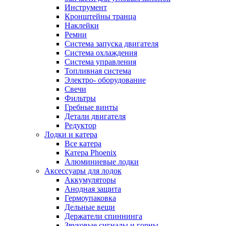
Инструмент
Кронштейны транца
Наклейки
Ремни
Система запуска двигателя
Система охлаждения
Система управления
Топливная система
Электро- оборудование
Свечи
Фильтры
Гребные винты
Детали двигателя
Редуктор
Лодки и катера
Все катера
Катера Phoenix
Алюминиевые лодки
Аксессуары для лодок
Аккумуляторы
Анодная защита
Гермоупаковка
Дельные вещи
Держатели спиннинга
Звуковые сигналы и горны