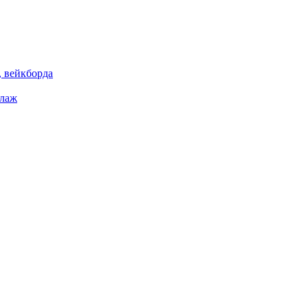
 вейкборда
елаж