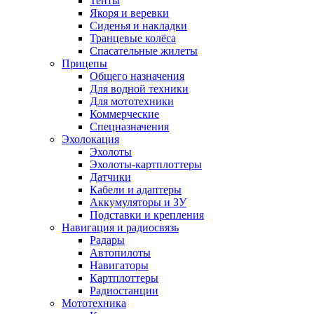
Тенты
Якоря и веревки
Сиденья и накладки
Транцевые колёса
Спасательные жилеты
Прицепы
Общего назначения
Для водной техники
Для мототехники
Коммерческие
Спецназначения
Эхолокация
Эхолоты
Эхолоты-картплоттеры
Датчики
Кабели и адаптеры
Аккумуляторы и ЗУ
Подставки и крепления
Навигация и радиосвязь
Радары
Автопилоты
Навигаторы
Картплоттеры
Радиостанции
Мототехника