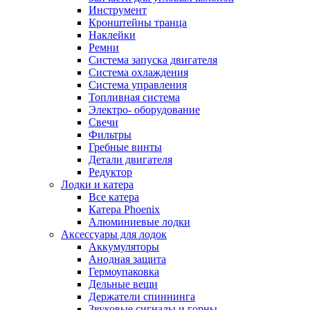
Инструмент
Кронштейны транца
Наклейки
Ремни
Система запуска двигателя
Система охлаждения
Система управления
Топливная система
Электро- оборудование
Свечи
Фильтры
Гребные винты
Детали двигателя
Редуктор
Лодки и катера
Все катера
Катера Phoenix
Алюминиевые лодки
Аксессуары для лодок
Аккумуляторы
Анодная защита
Гермоупаковка
Дельные вещи
Держатели спиннинга
Звуковые сигналы и горны