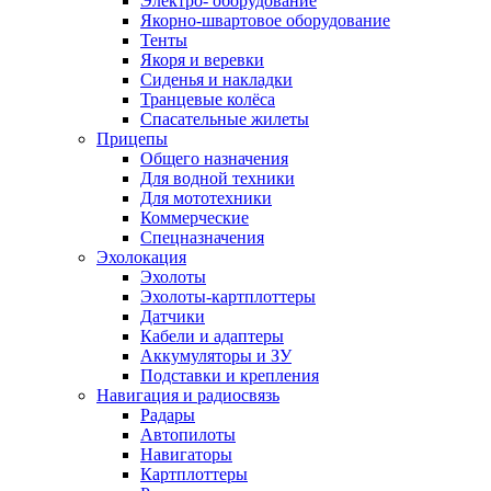
Электро- оборудование
Якорно-швартовое оборудование
Тенты
Якоря и веревки
Сиденья и накладки
Транцевые колёса
Спасательные жилеты
Прицепы
Общего назначения
Для водной техники
Для мототехники
Коммерческие
Спецназначения
Эхолокация
Эхолоты
Эхолоты-картплоттеры
Датчики
Кабели и адаптеры
Аккумуляторы и ЗУ
Подставки и крепления
Навигация и радиосвязь
Радары
Автопилоты
Навигаторы
Картплоттеры