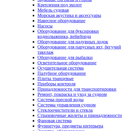
Крепления под эхолот
Мебель судовая
Морская акустика и аксессуары
Навесное оборудование
Насосы
Оборудование для буксировки
воднолыжника, вейкборда
Оборудование для надувных лодок
Оборудование для парусных яхт, бегучий
такелаж
Оборудование для рыбалки
Осветительное оборудование
Осушительная система
Палубное оборудование
Плиты транцевые
Приборы контроля
Принадлежности для транспортировки
Ремонт, покраска и уход за судном
Система пресной воды
Системы управления судном
Стеклоочистители и стекла
Страховочные жилеты и принадлежности
Фановая система
Фурнитура, предметы интерьера