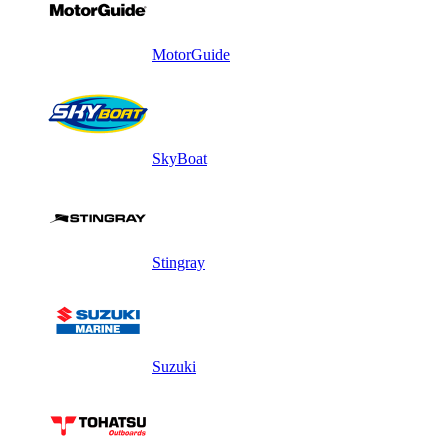
MotorGuide
SkyBoat
Stingray
Suzuki