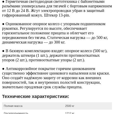
● Герметичная светодиодная светотехника с байонетными
разъёмами универсальна для тягачей с бортовым напряжением
от 12 В до 24 В. Жгут электропроводки убран в защитный
гофрированный кожух. Штекер 13-pin.
● Оцинкованное опорное колесо с упорным подшипником
рукоятки. Регулируется по высоте, обеспечивает
горизонтальное положение прицепа и облегчает его
передвижения без тягача. Статическая нагрузка — до 500 кг,
динамическая нагрузка — до 300 кг.
● В базовую комплектацию входят: опорное колесо (500 кг),
держатель штекера (1 шт.), держатели противооткатных
упоров (2 шт.), противооткатные упоры (2 шт.).
● Антикоррозийное покрытие горячим цинкованием
существенно эффективнее цинкового напыления или краски.
Оно создаёт надёжную защиту от коррозии как внешних
поверхностей, так и внутренних полостей конструкции,
значительно продлевая срок службы прицепа.
Технические характеристики:
Полная масса
2500 кг
Грузоподъемность
1712 кг