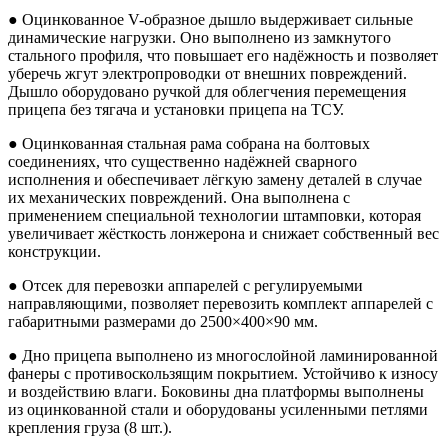
● Оцинкованное V-образное дышло выдерживает сильные
динамические нагрузки. Оно выполнено из замкнутого
стального профиля, что повышает его надёжность и позволяет
уберечь жгут электропроводки от внешних повреждений.
Дышло оборудовано ручкой для облегчения перемещения
прицепа без тягача и установки прицепа на ТСУ.
● Оцинкованная стальная рама собрана на болтовых
соединениях, что существенно надёжней сварного
исполнения и обеспечивает лёгкую замену деталей в случае
их механических повреждений. Она выполнена с
применением специальной технологии штамповки, которая
увеличивает жёсткость лонжерона и снижает собственный вес
конструкции.
● Отсек для перевозки аппарелей с регулируемыми
направляющими, позволяет перевозить комплект аппарелей с
габаритными размерами до 2500×400×90 мм.
● Дно прицепа выполнено из многослойной ламинированной
фанеры с противоскользящим покрытием. Устойчиво к износу
и воздействию влаги. Боковины дна платформы выполнены
из оцинкованной стали и оборудованы усиленными петлями
крепления груза (8 шт.).