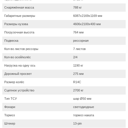
Снаряжённая масса
788 кг
Габаритные размеры
6087х2169х1169 мм
Размеры кузова
4606х2100х400 мм
Погрузочная высота
764 мм
Подвеска
рессорная
Кол-во листов рессоры
7 листов
Кол-во осей/колёс
2/4
Нагрузка на одну ось
1190 кг
Дорожный просвет
275 мм
Размер колёс
R14С
Сцепное устройство
2700 кг
Тип ТСУ
шар Ø50 мм
Фонари
светодиодные
Тормоз
тормоз наката
Штекер
13-pin