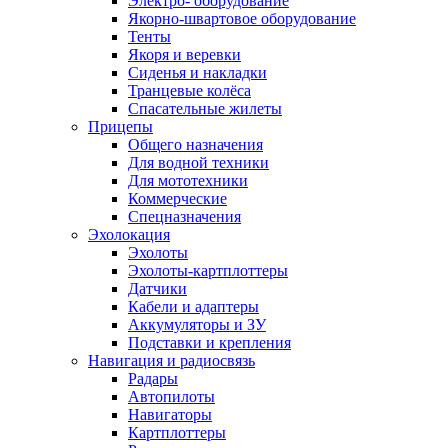
Электро- оборудование
Якорно-швартовое оборудование
Тенты
Якоря и веревки
Сиденья и накладки
Транцевые колёса
Спасательные жилеты
Прицепы
Общего назначения
Для водной техники
Для мототехники
Коммерческие
Спецназначения
Эхолокация
Эхолоты
Эхолоты-картплоттеры
Датчики
Кабели и адаптеры
Аккумуляторы и ЗУ
Подставки и крепления
Навигация и радиосвязь
Радары
Автопилоты
Навигаторы
Картплоттеры