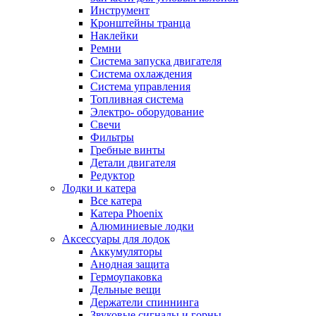
Инструмент
Кронштейны транца
Наклейки
Ремни
Система запуска двигателя
Система охлаждения
Система управления
Топливная система
Электро- оборудование
Свечи
Фильтры
Гребные винты
Детали двигателя
Редуктор
Лодки и катера
Все катера
Катера Phoenix
Алюминиевые лодки
Аксессуары для лодок
Аккумуляторы
Анодная защита
Гермоупаковка
Дельные вещи
Держатели спиннинга
Звуковые сигналы и горны