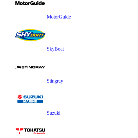
MotorGuide
SkyBoat
Stingray
Suzuki