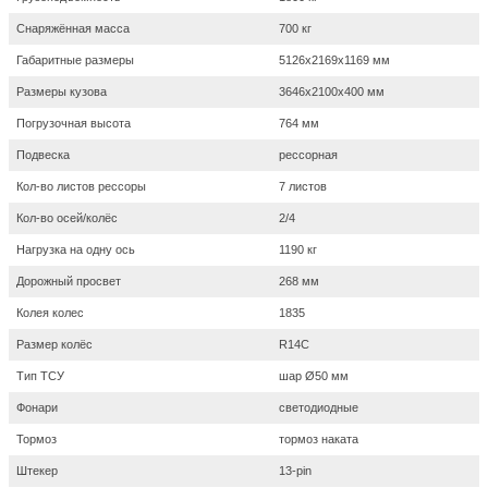
Снаряжённая масса
700 кг
Габаритные размеры
5126х2169х1169 мм
Размеры кузова
3646х2100х400 мм
Погрузочная высота
764 мм
Подвеска
рессорная
Кол-во листов рессоры
7 листов
Кол-во осей/колёс
2/4
Нагрузка на одну ось
1190 кг
Дорожный просвет
268 мм
Колея колес
1835
Размер колёс
R14С
Тип ТСУ
шар Ø50 мм
Фонари
светодиодные
Тормоз
тормоз наката
Штекер
13-pin