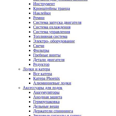
Инструмент
Кронштейны транца
Наклейки
Ремни
Система запуска двигателя
Система охлаждения
Система управления
Топливная система
Электро- оборудование
Свечи
Фильтры
Гребные винты
Детали двигателя
Редуктор
Лодки и катера
Все катера
Катера Phoenix
Алюминиевые лодки
Аксессуары для лодок
Аккумуляторы
Анодная защита
Гермоупаковка
Дельные вещи
Держатели спиннинга
Звуковые сигналы и горны