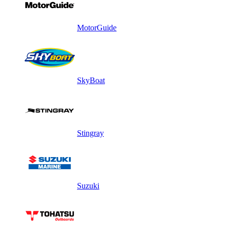
MotorGuide
SkyBoat
Stingray
Suzuki