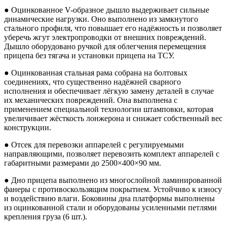
● Оцинкованное V-образное дышло выдерживает сильные
динамические нагрузки. Оно выполнено из замкнутого
стального профиля, что повышает его надёжность и позволяет
уберечь жгут электропроводки от внешних повреждений.
Дышло оборудовано ручкой для облегчения перемещения
прицепа без тягача и установки прицепа на ТСУ.
● Оцинкованная стальная рама собрана на болтовых
соединениях, что существенно надёжней сварного
исполнения и обеспечивает лёгкую замену деталей в случае
их механических повреждений. Она выполнена с
применением специальной технологии штамповки, которая
увеличивает жёсткость лонжерона и снижает собственный вес
конструкции.
● Отсек для перевозки аппарелей с регулируемыми
направляющими, позволяет перевозить комплект аппарелей с
габаритными размерами до 2500×400×90 мм.
● Дно прицепа выполнено из многослойной ламинированной
фанеры с противоскользящим покрытием. Устойчиво к износу
и воздействию влаги. Боковины дна платформы выполнены
из оцинкованной стали и оборудованы усиленными петлями
крепления груза (6 шт.).