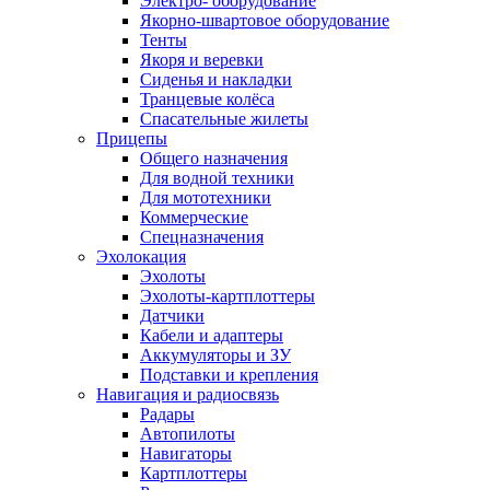
Электро- оборудование
Якорно-швартовое оборудование
Тенты
Якоря и веревки
Сиденья и накладки
Транцевые колёса
Спасательные жилеты
Прицепы
Общего назначения
Для водной техники
Для мототехники
Коммерческие
Спецназначения
Эхолокация
Эхолоты
Эхолоты-картплоттеры
Датчики
Кабели и адаптеры
Аккумуляторы и ЗУ
Подставки и крепления
Навигация и радиосвязь
Радары
Автопилоты
Навигаторы
Картплоттеры