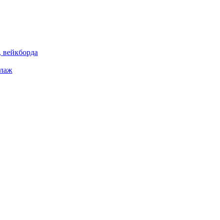
 вейкборда
елаж