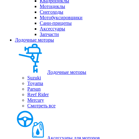
Квадроциклы
Мотоциклы
Снегоходы
Мотобуксировщики
Сани-прицепы
Аксессуары
Запчасти
Лодочные моторы
Лодочные моторы
Suzuki
Toyama
Parsun
Reef Rider
Mercury
Смотреть все
Аксессуары для моторов