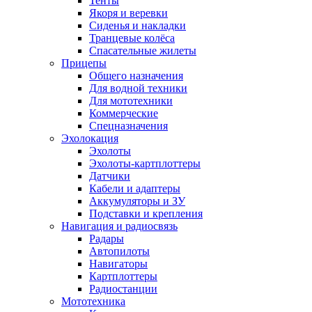
Тенты
Якоря и веревки
Сиденья и накладки
Транцевые колёса
Спасательные жилеты
Прицепы
Общего назначения
Для водной техники
Для мототехники
Коммерческие
Спецназначения
Эхолокация
Эхолоты
Эхолоты-картплоттеры
Датчики
Кабели и адаптеры
Аккумуляторы и ЗУ
Подставки и крепления
Навигация и радиосвязь
Радары
Автопилоты
Навигаторы
Картплоттеры
Радиостанции
Мототехника