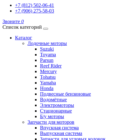
+7 (812) 502-06-41
+7 (906) 275-58-03
Звоните
0
Список категорий
Каталог
Лодочные моторы
Suzuki
Toyama
Parsun
Reef Rider
Mercury
Tohatsu
Yamaha
Honda
Подвесные бензиновые
Водомётные
Электромоторы
Стационарные
Б/у моторы
Запчасти для моторов
Впускная система
Выпускная система
Запчасти для угловых колонок