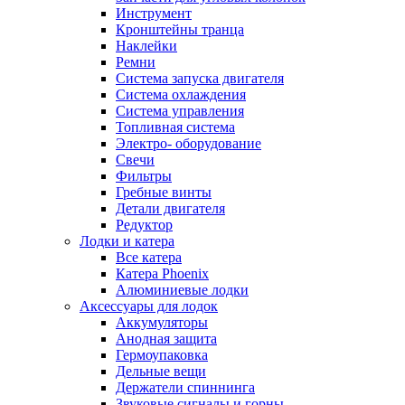
Инструмент
Кронштейны транца
Наклейки
Ремни
Система запуска двигателя
Система охлаждения
Система управления
Топливная система
Электро- оборудование
Свечи
Фильтры
Гребные винты
Детали двигателя
Редуктор
Лодки и катера
Все катера
Катера Phoenix
Алюминиевые лодки
Аксессуары для лодок
Аккумуляторы
Анодная защита
Гермоупаковка
Дельные вещи
Держатели спиннинга
Звуковые сигналы и горны