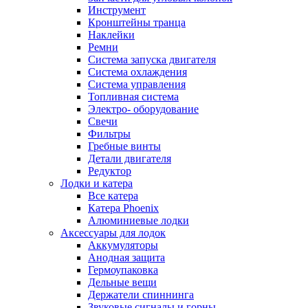
Инструмент
Кронштейны транца
Наклейки
Ремни
Система запуска двигателя
Система охлаждения
Система управления
Топливная система
Электро- оборудование
Свечи
Фильтры
Гребные винты
Детали двигателя
Редуктор
Лодки и катера
Все катера
Катера Phoenix
Алюминиевые лодки
Аксессуары для лодок
Аккумуляторы
Анодная защита
Гермоупаковка
Дельные вещи
Держатели спиннинга
Звуковые сигналы и горны