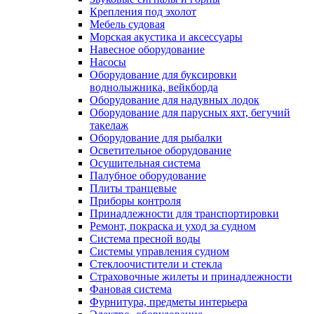
Крепления под эхолот
Мебель судовая
Морская акустика и аксессуары
Навесное оборудование
Насосы
Оборудование для буксировки
воднолыжника, вейкборда
Оборудование для надувных лодок
Оборудование для парусных яхт, бегучий
такелаж
Оборудование для рыбалки
Осветительное оборудование
Осушительная система
Палубное оборудование
Плиты транцевые
Приборы контроля
Принадлежности для транспортировки
Ремонт, покраска и уход за судном
Система пресной воды
Системы управления судном
Стеклоочистители и стекла
Страховочные жилеты и принадлежности
Фановая система
Фурнитура, предметы интерьера