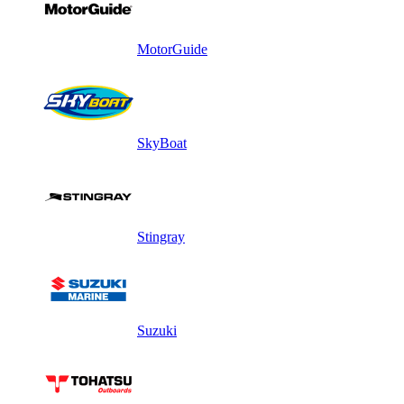
MotorGuide
SkyBoat
Stingray
Suzuki