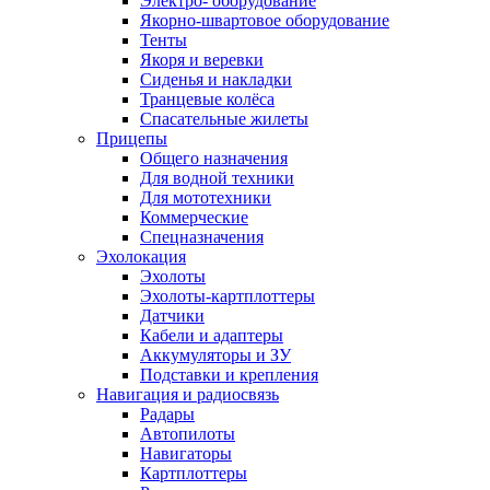
Электро- оборудование
Якорно-швартовое оборудование
Тенты
Якоря и веревки
Сиденья и накладки
Транцевые колёса
Спасательные жилеты
Прицепы
Общего назначения
Для водной техники
Для мототехники
Коммерческие
Спецназначения
Эхолокация
Эхолоты
Эхолоты-картплоттеры
Датчики
Кабели и адаптеры
Аккумуляторы и ЗУ
Подставки и крепления
Навигация и радиосвязь
Радары
Автопилоты
Навигаторы
Картплоттеры