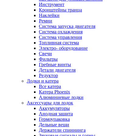
Инструмент
Кронштейны транца
Наклейки
Ремни
Система запуска двигателя
Система охлаждения
Система управления
Топливная система
Электро- оборудование
Свечи
Фильтры
Гребные винты
Детали двигателя
Редуктор
Лодки и катера
Все катера
Катера Phoenix
Алюминиевые лодки
Аксессуары для лодок
Аккумуляторы
Анодная защита
Гермоупаковка
Дельные вещи
Держатели спиннинга
Звуковые сигналы и горны