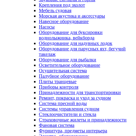
Крепления под эхолот
Мебель судовая
Морская акустика и аксессуары
Навесное оборудование
Насосы
Оборудование для буксировки
воднолыжника, вейкборда
Оборудование для надувных лодок
Оборудование для парусных яхт, бегучий
такелаж
Оборудование для рыбалки
Осветительное оборудование
Осушительная система
Палубное оборудование
Плиты транцевые
Приборы контроля
Принадлежности для транспортировки
Ремонт, покраска и уход за судном
Система пресной воды
Системы управления судном
Стеклоочистители и стекла
Страховочные жилеты и принадлежности
Фановая система
Фурнитура, предметы интерьера