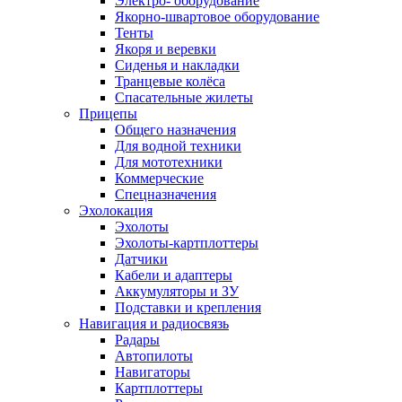
Электро- оборудование
Якорно-швартовое оборудование
Тенты
Якоря и веревки
Сиденья и накладки
Транцевые колёса
Спасательные жилеты
Прицепы
Общего назначения
Для водной техники
Для мототехники
Коммерческие
Спецназначения
Эхолокация
Эхолоты
Эхолоты-картплоттеры
Датчики
Кабели и адаптеры
Аккумуляторы и ЗУ
Подставки и крепления
Навигация и радиосвязь
Радары
Автопилоты
Навигаторы
Картплоттеры