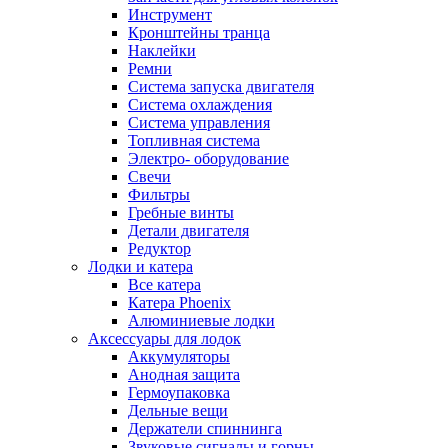
Инструмент
Кронштейны транца
Наклейки
Ремни
Система запуска двигателя
Система охлаждения
Система управления
Топливная система
Электро- оборудование
Свечи
Фильтры
Гребные винты
Детали двигателя
Редуктор
Лодки и катера
Все катера
Катера Phoenix
Алюминиевые лодки
Аксессуары для лодок
Аккумуляторы
Анодная защита
Гермоупаковка
Дельные вещи
Держатели спиннинга
Звуковые сигналы и горны