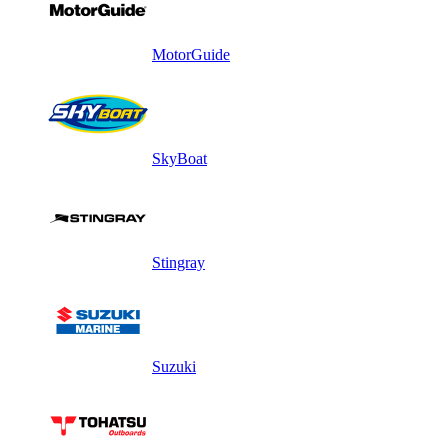
MotorGuide
SkyBoat
Stingray
Suzuki