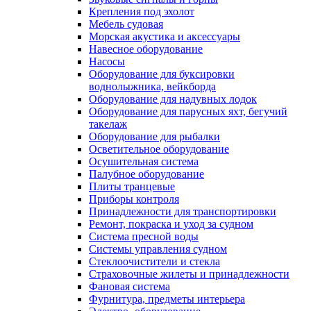
Крепления под эхолот
Мебель судовая
Морская акустика и аксессуары
Навесное оборудование
Насосы
Оборудование для буксировки
воднолыжника, вейкборда
Оборудование для надувных лодок
Оборудование для парусных яхт, бегучий
такелаж
Оборудование для рыбалки
Осветительное оборудование
Осушительная система
Палубное оборудование
Плиты транцевые
Приборы контроля
Принадлежности для транспортировки
Ремонт, покраска и уход за судном
Система пресной воды
Системы управления судном
Стеклоочистители и стекла
Страховочные жилеты и принадлежности
Фановая система
Фурнитура, предметы интерьера