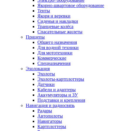
Электро- оборудование
Якорно-швартовое оборудование
Тенты
Якоря и веревки
Сиденья и накладки
Транцевые колёса
Спасательные жилеты
Прицепы
Общего назначения
Для водной техники
Для мототехники
Коммерческие
Спецназначения
Эхолокация
Эхолоты
Эхолоты-картплоттеры
Датчики
Кабели и адаптеры
Аккумуляторы и ЗУ
Подставки и крепления
Навигация и радиосвязь
Радары
Автопилоты
Навигаторы
Картплоттеры