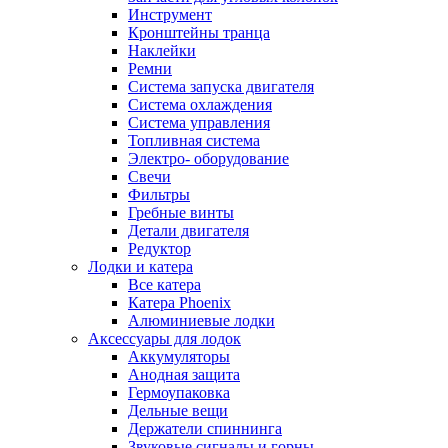
Инструмент
Кронштейны транца
Наклейки
Ремни
Система запуска двигателя
Система охлаждения
Система управления
Топливная система
Электро- оборудование
Свечи
Фильтры
Гребные винты
Детали двигателя
Редуктор
Лодки и катера
Все катера
Катера Phoenix
Алюминиевые лодки
Аксессуары для лодок
Аккумуляторы
Анодная защита
Гермоупаковка
Дельные вещи
Держатели спиннинга
Звуковые сигналы и горны