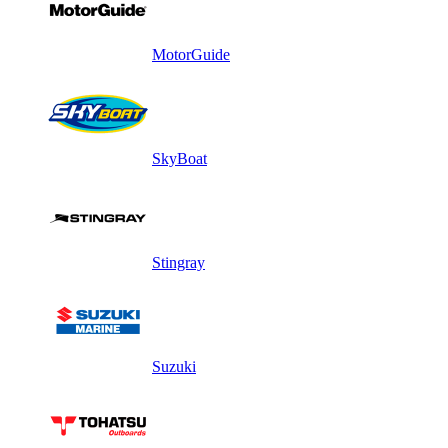
MotorGuide
SkyBoat
Stingray
Suzuki