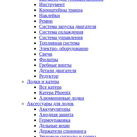
Инструмент
Кронштейны транца
Наклейки
Ремни
Система запуска двигателя
Система охлаждения
Система управления
Топливная система
Электро- оборудование
Свечи
Фильтры
Гребные винты
Детали двигателя
Редуктор
Лодки и катера
Все катера
Катера Phoenix
Алюминиевые лодки
Аксессуары для лодок
Аккумуляторы
Анодная защита
Гермоупаковка
Дельные вещи
Держатели спиннинга
Звуковые сигналы и горны