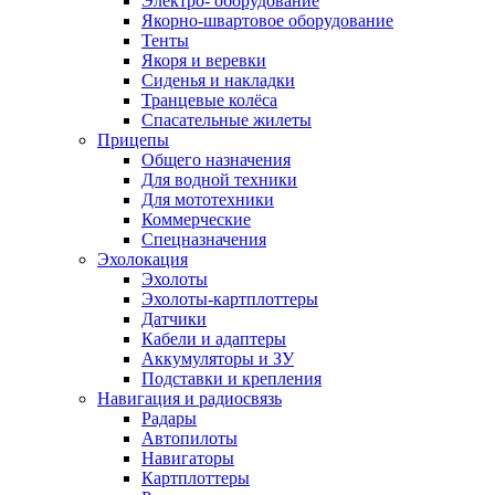
Электро- оборудование
Якорно-швартовое оборудование
Тенты
Якоря и веревки
Сиденья и накладки
Транцевые колёса
Спасательные жилеты
Прицепы
Общего назначения
Для водной техники
Для мототехники
Коммерческие
Спецназначения
Эхолокация
Эхолоты
Эхолоты-картплоттеры
Датчики
Кабели и адаптеры
Аккумуляторы и ЗУ
Подставки и крепления
Навигация и радиосвязь
Радары
Автопилоты
Навигаторы
Картплоттеры