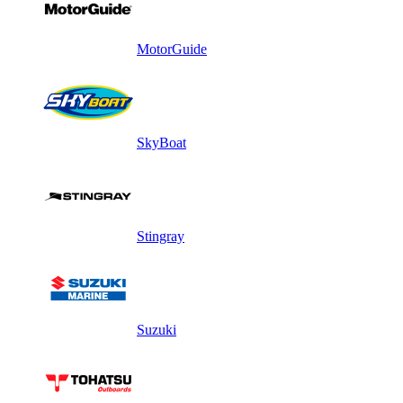
MotorGuide
SkyBoat
Stingray
Suzuki