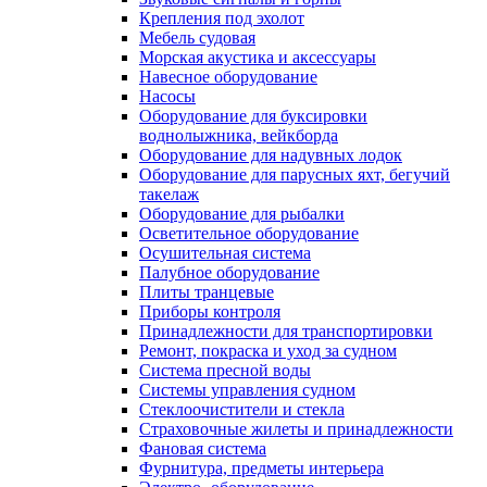
Крепления под эхолот
Мебель судовая
Морская акустика и аксессуары
Навесное оборудование
Насосы
Оборудование для буксировки
воднолыжника, вейкборда
Оборудование для надувных лодок
Оборудование для парусных яхт, бегучий
такелаж
Оборудование для рыбалки
Осветительное оборудование
Осушительная система
Палубное оборудование
Плиты транцевые
Приборы контроля
Принадлежности для транспортировки
Ремонт, покраска и уход за судном
Система пресной воды
Системы управления судном
Стеклоочистители и стекла
Страховочные жилеты и принадлежности
Фановая система
Фурнитура, предметы интерьера