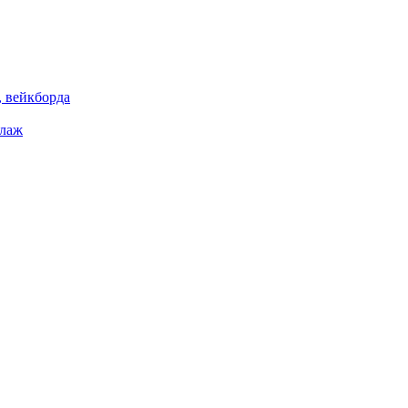
 вейкборда
елаж