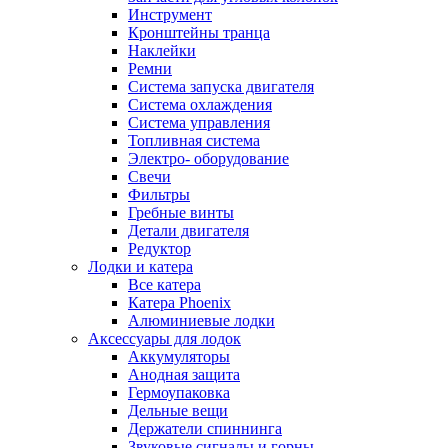
Инструмент
Кронштейны транца
Наклейки
Ремни
Система запуска двигателя
Система охлаждения
Система управления
Топливная система
Электро- оборудование
Свечи
Фильтры
Гребные винты
Детали двигателя
Редуктор
Лодки и катера
Все катера
Катера Phoenix
Алюминиевые лодки
Аксессуары для лодок
Аккумуляторы
Анодная защита
Гермоупаковка
Дельные вещи
Держатели спиннинга
Звуковые сигналы и горны