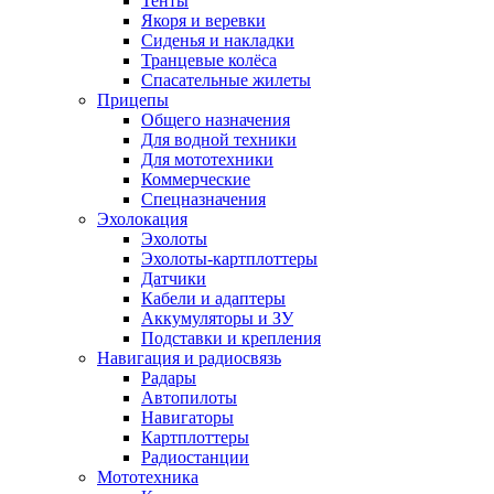
Тенты
Якоря и веревки
Сиденья и накладки
Транцевые колёса
Спасательные жилеты
Прицепы
Общего назначения
Для водной техники
Для мототехники
Коммерческие
Спецназначения
Эхолокация
Эхолоты
Эхолоты-картплоттеры
Датчики
Кабели и адаптеры
Аккумуляторы и ЗУ
Подставки и крепления
Навигация и радиосвязь
Радары
Автопилоты
Навигаторы
Картплоттеры
Радиостанции
Мототехника