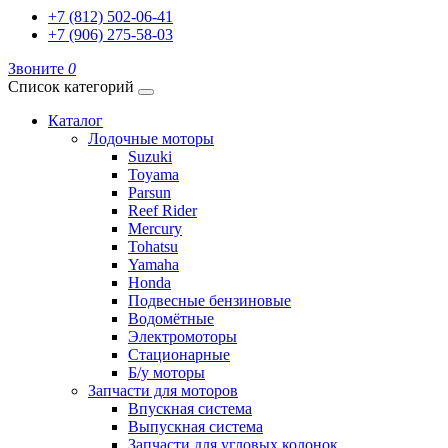
+7 (812) 502-06-41
+7 (906) 275-58-03
Звоните
0
Список категорий
Каталог
Лодочные моторы
Suzuki
Toyama
Parsun
Reef Rider
Mercury
Tohatsu
Yamaha
Honda
Подвесные бензиновые
Водомётные
Электромоторы
Стационарные
Б/у моторы
Запчасти для моторов
Впускная система
Выпускная система
Запчасти для угловых колонок