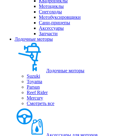
Квадроциклы
Мотоциклы
Снегоходы
Мотобуксировщики
Сани-прицепы
Аксессуары
Запчасти
Лодочные моторы
Лодочные моторы
Suzuki
Toyama
Parsun
Reef Rider
Mercury
Смотреть все
Аксессуары для моторов