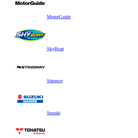
MotorGuide
SkyBoat
Stingray
Suzuki