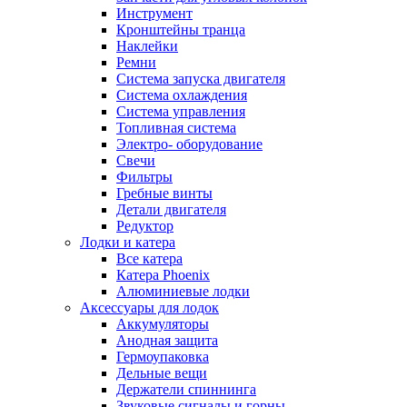
Инструмент
Кронштейны транца
Наклейки
Ремни
Система запуска двигателя
Система охлаждения
Система управления
Топливная система
Электро- оборудование
Свечи
Фильтры
Гребные винты
Детали двигателя
Редуктор
Лодки и катера
Все катера
Катера Phoenix
Алюминиевые лодки
Аксессуары для лодок
Аккумуляторы
Анодная защита
Гермоупаковка
Дельные вещи
Держатели спиннинга
Звуковые сигналы и горны