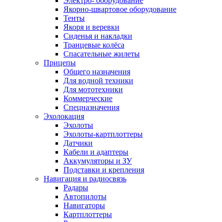
Электро- оборудование
Якорно-швартовое оборудование
Тенты
Якоря и веревки
Сиденья и накладки
Транцевые колёса
Спасательные жилеты
Прицепы
Общего назначения
Для водной техники
Для мототехники
Коммерческие
Спецназначения
Эхолокация
Эхолоты
Эхолоты-картплоттеры
Датчики
Кабели и адаптеры
Аккумуляторы и ЗУ
Подставки и крепления
Навигация и радиосвязь
Радары
Автопилоты
Навигаторы
Картплоттеры